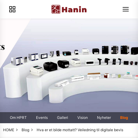
Om HPRT
Events
Galleri
Vision
Nyheter
Blog
HOME
Blog
Hva er et bilde mottatt? Veiledning til digitale bevis