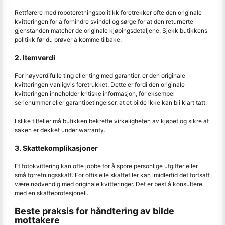
Rettførere med roboteretningspolitikk foretrekker ofte den originale
kvitteringen for å forhindre svindel og sørge for at den returnerte
gjenstanden matcher de originale kjøpingsdetaljene. Sjekk butikkens
politikk før du prøver å komme tilbake.
2. Itemverdi
For høyverdifulle ting eller ting med garantier, er den originale
kvitteringen vanligvis foretrukket. Dette er fordi den originale
kvitteringen inneholder kritiske informasjon, for eksempel
serienummer eller garantibetingelser, at et bilde ikke kan bli klart tatt.
I slike tilfeller må butikken bekrefte virkeligheten av kjøpet og sikre at
saken er dekket under warranty.
3. Skattekomplikasjoner
Et fotokvittering kan ofte jobbe for å spore personlige utgifter eller
små forretningsskatt. For offisielle skattefiler kan imidlertid det fortsatt
være nødvendig med originale kvitteringer. Det er best å konsultere
med en skatteprofesjonell.
Beste praksis for håndtering av bilde
mottakere