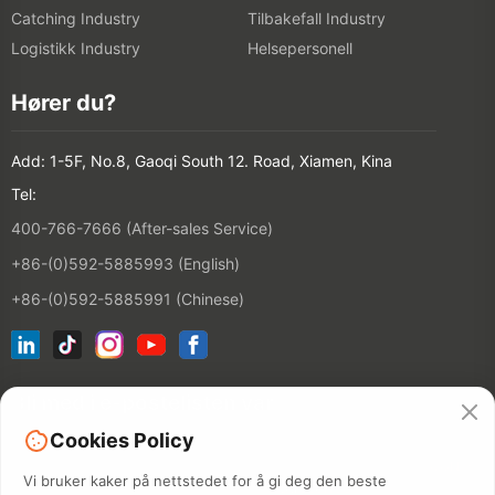
Catching Industry
Tilbakefall Industry
Logistikk Industry
Helsepersonell
Hører du?
Add: 1-5F, No.8, Gaoqi South 12. Road, Xiamen, Kina
Tel:
400-766-7666 (After-sales Service)
+86-(0)592-5885993 (English)
+86-(0)592-5885991 (Chinese)
Bli med i e-postelisten vår
Cookies Policy
CONTACT
Vi bruker kaker på nettstedet for å gi deg den beste