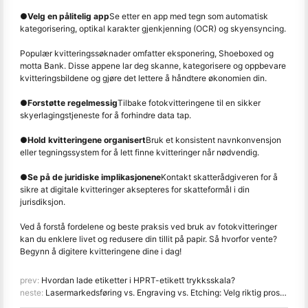
●
Velg en pålitelig app
Se etter en app med tegn som automatisk
kategorisering, optikal karakter gjenkjenning (OCR) og skyensyncing.
Populær kvitteringssøknader omfatter eksponering, Shoeboxed og
motta Bank. Disse appene lar deg skanne, kategorisere og oppbevare
kvitteringsbildene og gjøre det lettere å håndtere økonomien din.
●
Forstøtte regelmessig
Tilbake fotokvitteringene til en sikker
skyerlagingstjeneste for å forhindre data tap.
●
Hold kvitteringene organisert
Bruk et konsistent navnkonvensjon
eller tegningssystem for å lett finne kvitteringer når nødvendig.
●
Se på de juridiske implikasjonene
Kontakt skatterådgiveren for å
sikre at digitale kvitteringer aksepteres for skatteformål i din
jurisdiksjon.
Ved å forstå fordelene og beste praksis ved bruk av fotokvitteringer
kan du enklere livet og redusere din tillit på papir. Så hvorfor vente?
Begynn å digitere kvitteringene dine i dag!
prev:
Hvordan lade etiketter i HPRT-etikett trykksskala?
neste:
Lasermarkedsføring vs. Engraving vs. Etching: Velg riktig prosess for applikasjonen din