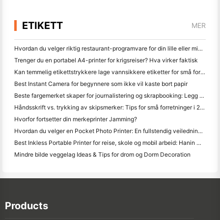
ETIKETT
MER
Hvordan du velger riktig restaurant-programvare for din lille eller middelsstørrelse Restaurant
Trenger du en portabel A4-printer for krigsreiser? Hva virker faktisk
Kan temmelig etikettstrykkere lage vannsikkere etiketter for små forretningsprodukter?
Best Instant Camera for begynnere som ikke vil kaste bort papir
Beste fargemerket skaper for journalistering og skrapbooking: Legg mer farge til hver side
Håndsskrift vs. trykking av skipsmerker: Tips for små forretninger i 2026
Hvorfor fortsetter din merkeprinter Jamming?
Hvordan du velger en Pocket Photo Printer: En fullstendig veiledning for journalistering, reise og iPhone brukere
Best Inkless Portable Printer for reise, skole og mobil arbeid: Hanin MT620 Pro-review
Mindre bilde veggelag Ideas & Tips for drom og Dorm Decoration
Products