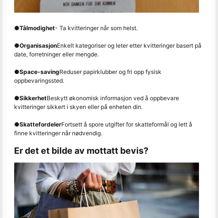
●
Tålmodighet
- Ta kvitteringer når som helst.
●
Organisasjon
Enkelt kategoriser og leter etter kvitteringer basert på
date, forretninger eller mengde.
●
Space-saving
Reduser papirklubber og fri opp fysisk
oppbevaringssted.
●
Sikkerhet
Beskytt økonomisk informasjon ved å oppbevare
kvitteringer sikkert i skyen eller på enheten din.
●
Skattefordeler
Fortsett å spore utgifter for skatteformål og lett å
finne kvitteringer når nødvendig.
Er det et bilde av mottatt bevis?