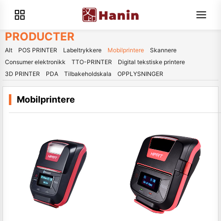
PRODUCTER
Alt
POS PRINTER
Labeltrykkere
Mobilprintere
Skannere
Consumer elektronikk
TTO-PRINTER
Digital tekstiske printere
3D PRINTER
PDA
Tilbakeholdskala
OPPLYSNINGER
Mobilprintere