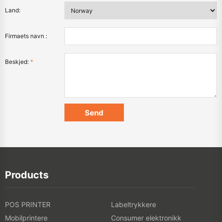
Land:
Firmaets navn :
Beskjed:
*
Products
POS PRINTER
Labeltrykkere
Mobilprintere
Consumer elektronikk