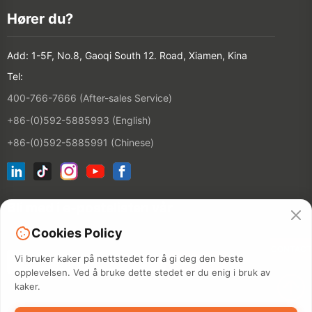
Hører du?
Add: 1-5F, No.8, Gaoqi South 12. Road, Xiamen, Kina
Tel:
400-766-7666 (After-sales Service)
+86-(0)592-5885993 (English)
+86-(0)592-5885991 (Chinese)
Bli med i e-postelisten vår
Cookies Policy
CONTACT
Vi bruker kaker på nettstedet for å gi deg den beste
opplevelsen. Ved å bruke dette stedet er du enig i bruk av
kaker.