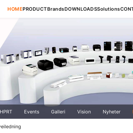
HOME
PRODUCT
Brands
DOWNLOADS
Solutions
CON
HPRT
Events
Galleri
Vision
Nyheter
veiledning