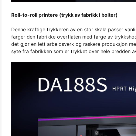
Roll-to-roll printere (trykk av fabrikk i bolter)
Denne kraftige trykkeren av en stor skala passer vanl
farger den fabrikke overflaten med farge av trykkshod
det gjør en lett arbeidsverk og raskere produksjon me
syte fra fabrikken som er trykket over hele bredden a