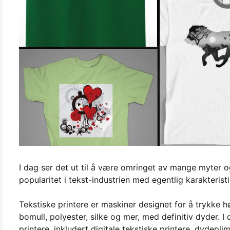
I dag ser det ut til å være omringet av mange myter og
popularitet i tekst-industrien med egentlig karakteristi
Tekstiske printere er maskiner designet for å trykke hø
bomull, polyester, silke og mer, med definitiv dyder. I
printere, inkludert digitale tekstiske printere, dydepl