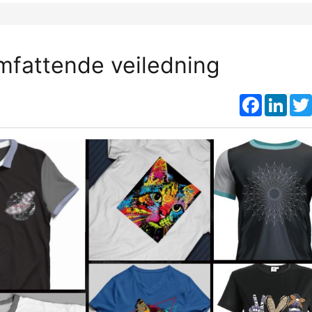
omfattende veiledning
Faceboo
Link