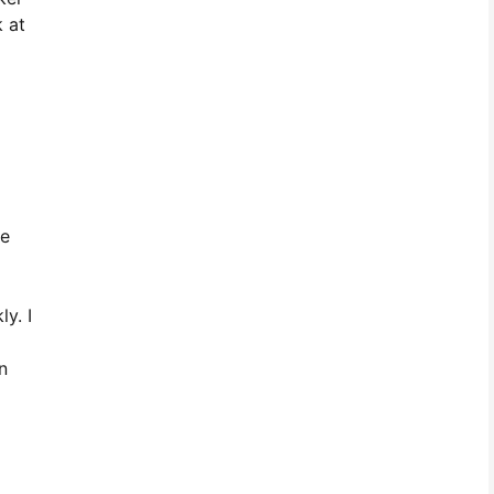
k at
re
y. I
n