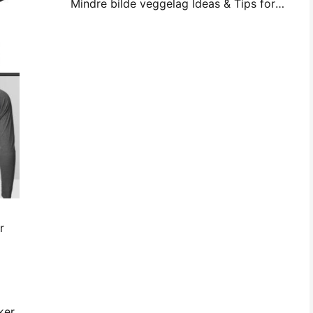
Mindre bilde veggelag Ideas & Tips for drom og Dorm Decoration
r
ker