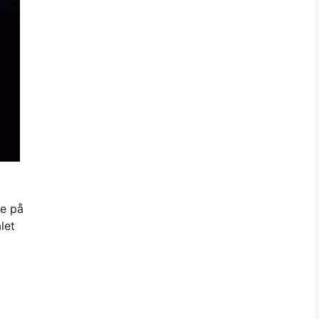
re på
let