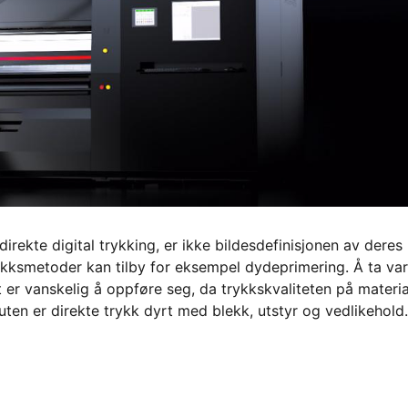
irekte digital trykking, er ikke bildesdefinisjonen av deres
 trykksmetoder kan tilby for eksempel dydeprimering. Å ta va
t er vanskelig å oppføre seg, da trykkskvaliteten på materia
ten er direkte trykk dyrt med blekk, utstyr og vedlikehold.