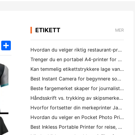
ETIKETT
MER
k
edIn
Twitter
Share
Hvordan du velger riktig restaurant-programvare for din lille eller middelsstørrelse Restaurant
Trenger du en portabel A4-printer for krigsreiser? Hva virker faktisk
Kan temmelig etikettstrykkere lage vannsikkere etiketter for små forretningsprodukter?
Best Instant Camera for begynnere som ikke vil kaste bort papir
Beste fargemerket skaper for journalistering og skrapbooking: Legg mer farge til hver side
Håndsskrift vs. trykking av skipsmerker: Tips for små forretninger i 2026
Hvorfor fortsetter din merkeprinter Jamming?
Hvordan du velger en Pocket Photo Printer: En fullstendig veiledning for journalistering, reise og iPhone brukere
Best Inkless Portable Printer for reise, skole og mobil arbeid: Hanin MT620 Pro-review