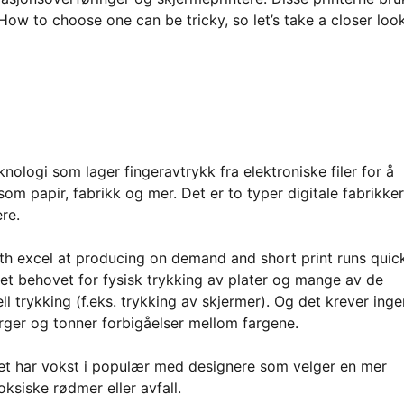
. How to choose one can be tricky, so let’s take a closer loo
nologi som lager fingeravtrykk fra elektroniske filer for å
som papir, fabrikk og mer. Det er to typer digitale fabrikke
re.
oth excel at producing on demand and short print runs quickl
det behovet for fysisk trykking av plater og mange av de
 trykking (f.eks. trykking av skjermer). Og det krever inge
rger og tonner forbigåelser mellom fargene.
Det har vokst i populær med designere som velger en mer
ksiske rødmer eller avfall.