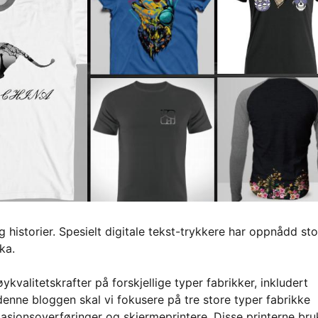
 historier. Spesielt digitale tekst-trykkere har oppnådd sto
ka.
ykvalitetskrafter på forskjellige typer fabrikker, inkludert
 denne bloggen skal vi fokusere på tre store typer fabrikke
imasjonsoverføringer og skjermeprintere. Disse printerne bru