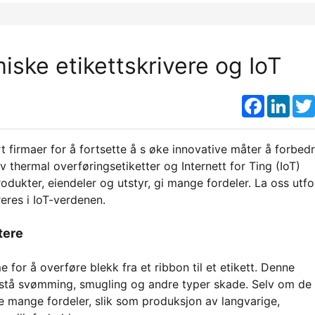
miske etikettskrivere og IoT
Faceboo
Link
t firmaer for å fortsette å s øke innovative måter å forbed
v thermal overføringsetiketter og Internett for Ting (IoT)
dukter, eiendeler og utstyr, gi mange fordeler. La oss utf
res i IoT-verdenen.
tere
 for å overføre blekk fra et ribbon til et etikett. Denne
tstå svømming, smugling og andre typer skade. Selv om de
de mange fordeler, slik som produksjon av langvarige,