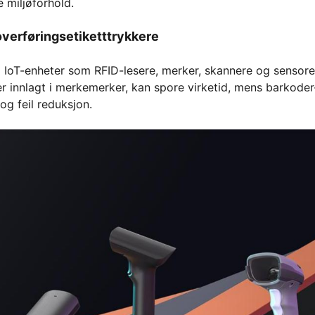
e miljøforhold.
verføringsetiketttrykkere
d IoT-enheter som RFID-lesere, merker, skannere og sensore
r innlagt i merkemerker, kan spore virketid, mens barkoder
g feil reduksjon.