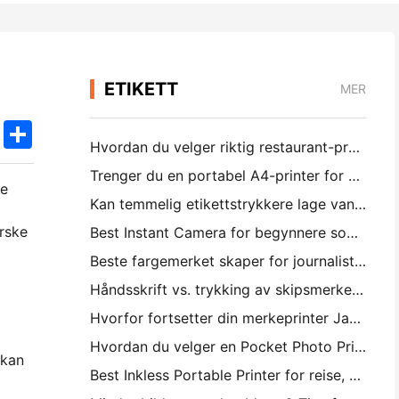
ETIKETT
MER
k
edIn
Twitter
Share
Hvordan du velger riktig restaurant-programvare for din lille eller middelsstørrelse Restaurant
Trenger du en portabel A4-printer for krigsreiser? Hva virker faktisk
re
Kan temmelig etikettstrykkere lage vannsikkere etiketter for små forretningsprodukter?
orske
Best Instant Camera for begynnere som ikke vil kaste bort papir
Beste fargemerket skaper for journalistering og skrapbooking: Legg mer farge til hver side
Håndsskrift vs. trykking av skipsmerker: Tips for små forretninger i 2026
Hvorfor fortsetter din merkeprinter Jamming?
Hvordan du velger en Pocket Photo Printer: En fullstendig veiledning for journalistering, reise og iPhone brukere
 kan
Best Inkless Portable Printer for reise, skole og mobil arbeid: Hanin MT620 Pro-review