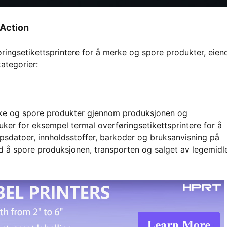
 Action
øringsetikettsprintere for å merke og spore produkter, eien
ategorier:
merke og spore produkter gjennom produksjonen og
uker for eksempel termal overføringsetikettsprintere for å
øpsdatoer, innholdsstoffer, barkoder og bruksanvisning på
d å spore produksjonen, transporten og salget av legemidle