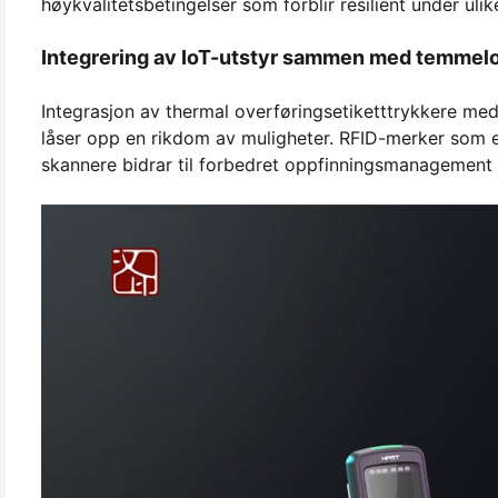
høykvalitetsbetingelser som forblir resilient under ulik
Integrering av IoT-utstyr sammen med temmelo
Integrasjon av thermal overføringsetiketttrykkere me
låser opp en rikdom av muligheter. RFID-merker som e
skannere bidrar til forbedret oppfinningsmanagement o