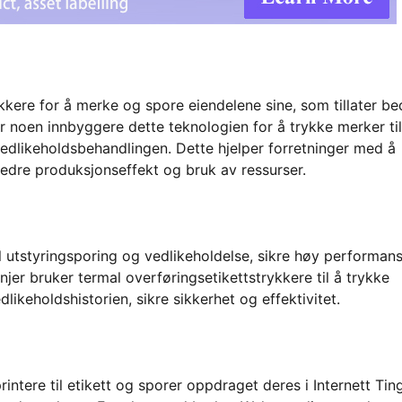
kkere for å merke og spore eiendelene sine, som tillater be
er noen innbyggere dette teknologien for å trykke merker til
vedlikeholdsbehandlingen. Dette hjelper forretninger med å
edre produksjonseffekt og bruk av ressurser.
l utstyringsporing og vedlikeholdelse, sikre høy performan
njer bruker termal overføringsetikettstrykkere til å trykke
ikeholdshistorien, sikre sikkerhet og effektivitet.
intere til etikett og sporer oppdraget deres i Internett Tin