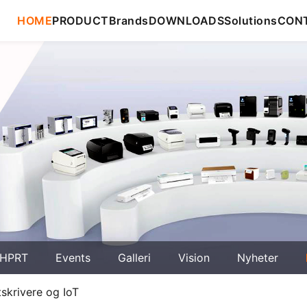
HOME
PRODUCT
Brands
DOWNLOADS
Solutions
CON
HPRT
Events
Galleri
Vision
Nyheter
tskrivere og IoT