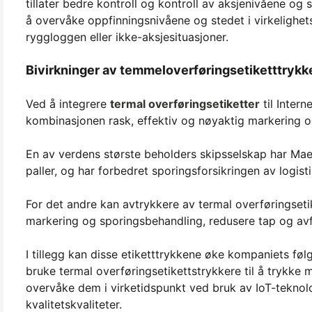
tillater bedre kontroll og kontroll av aksjenivåene o
å overvåke oppfinningsnivåene og stedet i virkelighe
ryggloggen eller ikke-aksjesituasjoner.
Bivirkninger av temmeloverføringsetiketttrykke
Ved å integrere
termal overføringsetiketter
til Inter
kombinasjonen rask, effektiv og nøyaktig markering og
En av verdens største beholders skipsselskap har Ma
paller, og har forbedret sporingsforsikringen av logist
For det andre kan avtrykkere av termal overføringset
markering og sporingsbehandling, redusere tap og avf
I tillegg kan disse etiketttrykkene øke kompaniets føl
bruke termal overføringsetikettstrykkere til å trykk
overvåke dem i virketidspunkt ved bruk av IoT-teknol
kvalitetskvaliteter.