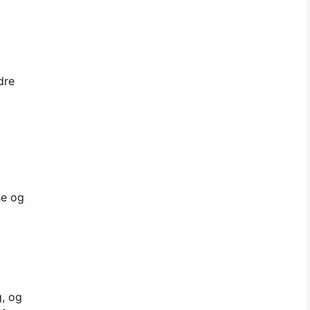
dre
se og
g, og