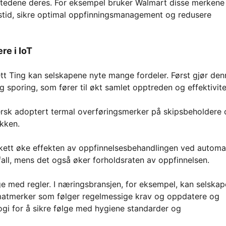
g stedene deres. For eksempel bruker Walmart disse merkene
tstid, sikre optimal oppfinningsmanagement og redusere
re i IoT
nett Ting kan selskapene nyte mange fordeler. Først gjør den
 sporing, som fører til økt samlet opptreden og effektivite
ersk adoptert termal overføringsmerker på skipsbeholdere
ikken.
ikett øke effekten av oppfinnelsesbehandlingen ved automa
all, mens det også øker forholdsraten av oppfinnelsen.
ge med regler. I næringsbransjen, for eksempel, kan selskap
e matmerker som følger regelmessige krav og oppdatere og
ogi for å sikre følge med hygiene standarder og