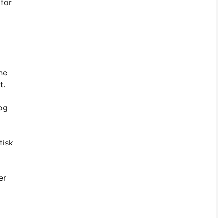
 for
ne
t.
 og
tisk
er