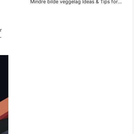
Mindre bilde veggelag Ideas & Tips for drom og Dorm Decoration
r
-