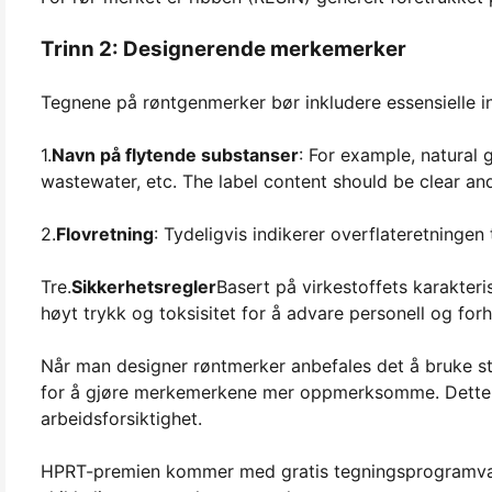
Trinn 2: Designerende merkemerker
Tegnene på røntgenmerker bør inkludere essensielle in
1.
Navn på flytende substanser
: For example, natural 
wastewater, etc. The label content should be clear an
2.
Flovretning
: Tydeligvis indikerer overflateretningen 
Tre.
Sikkerhetsregler
Basert på virkestoffets karakteri
høyt trykk og toksisitet for å advare personell og forh
Når man designer røntmerker anbefales det å bruke st
for å gjøre merkemerkene mer oppmerksomme. Dette hj
arbeidsforsiktighet.
HPRT-premien kommer med gratis tegningsprogramvare s