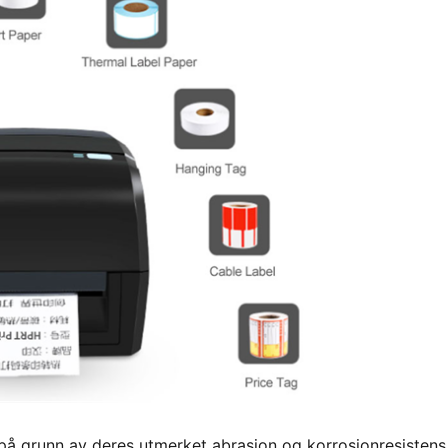
 på grunn av deres utmerket abrasjon og korrosionresistens