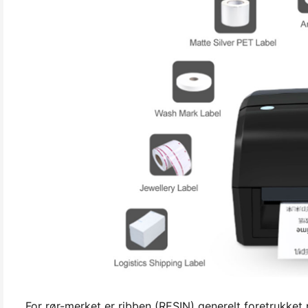
For rør-merket er ribben (RESIN) generelt foretrukket