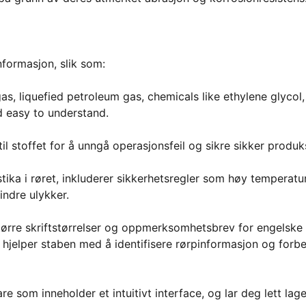
formasjon, slik som:
gas, liquefied petroleum gas, chemicals like ethylene glycol,
d easy to understand.
til stoffet for å unngå operasjonsfeil og sikre sikker produk
stika i røret, inkluderer sikkerhetsregler som høy temperatur
indre ulykker.
ørre skriftstørrelser og oppmerksomhetsbrev for engelske
elper staben med å identifisere rørpinformasjon og forb
om inneholder et intuitivt interface, og lar deg lett lag