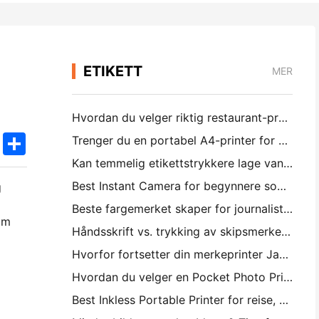
ETIKETT
MER
Hvordan du velger riktig restaurant-programvare for din lille eller middelsstørrelse Restaurant
k
edIn
Twitter
Share
Trenger du en portabel A4-printer for krigsreiser? Hva virker faktisk
Kan temmelig etikettstrykkere lage vannsikkere etiketter for små forretningsprodukter?
Best Instant Camera for begynnere som ikke vil kaste bort papir
g
Beste fargemerket skaper for journalistering og skrapbooking: Legg mer farge til hver side
cm
Håndsskrift vs. trykking av skipsmerker: Tips for små forretninger i 2026
Hvorfor fortsetter din merkeprinter Jamming?
Hvordan du velger en Pocket Photo Printer: En fullstendig veiledning for journalistering, reise og iPhone brukere
Best Inkless Portable Printer for reise, skole og mobil arbeid: Hanin MT620 Pro-review