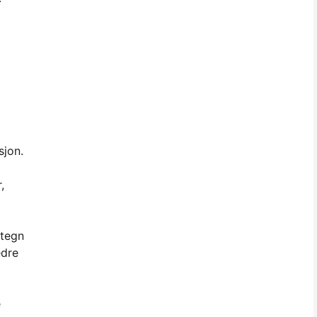
sjon.
,
 tegn
edre
e