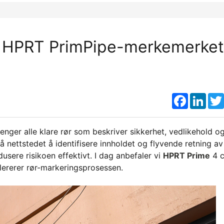
d HPRT PrimPipe-merkemerket
Faceboo
Link
enger alle klare rør som beskriver sikkerhet, vedlikehold o
på nettstedet å identifisere innholdet og flyvende retning av
sere risikoen effektivt. I dag anbefaler vi
HPRT Prime
4 
lererer rør-markeringsprosessen.