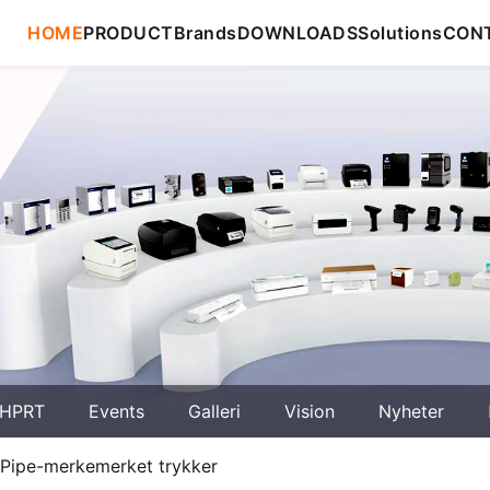
HOME
PRODUCT
Brands
DOWNLOADS
Solutions
CON
HPRT
Events
Galleri
Vision
Nyheter
mPipe-merkemerket trykker