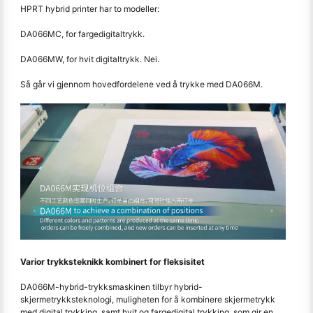
HPRT hybrid printer har to modeller:
DA066MC, for fargedigitaltrykk.
DA066MW, for hvit digitaltrykk. Nei.
Så går vi gjennom hovedfordelene ved å trykke med DA066M.
Varior trykksteknikk kombinert for fleksisitet
DA066M-hybrid-trykksmaskinen tilbyr hybrid-
skjermetrykksteknologi, muligheten for å kombinere skjermetrykk
med digital trykking, samt hvit og fargedigital trykking, som gir en