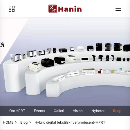
Om HPRT
Events
Galleri
Vision
Nyheter
Blog
HOME
Blog
Hybrid digital tekstilskriverprodusent-HPRT