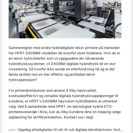
Sammenlignet med andre hybriddigitale tekst-printere på markedet
har HPRT DA066M-modellen de ovenfor store fordelene. Hvis du er
en tekst-trykksfabrikk som vil oppgradere din nåværende
hybridtrykkssystemer, vil DA066M digitale hybridtrykk bli en stor
investering. Så hvorfor ikke sende en etterforskning nå og ta det
første skrittet mot en mer effektiv og profitabel tekst-
trykksoperasjon?
For printerdistributorer som ønsker å tilby høykvalitet,
kostnadeeffektivt og versatile digitale hybridtrykksoppløsninger til
kundene, er HPRT's DA066M høyvolum hybridfabrikk et utmerket
valg. Ved å samarbeide med HPRT, en teknologisk hybrid DTG-
printerleverandør i Kina, kan du tilby kundene dine en klipping-edge
oppløsning for skrifttrykksbehov. Kontakt oss i dag!
prev:
Oppdag allsidigheten til rull-til-rull digitale tekstilskrivere: Hvilke stoffer kan du skrive ut på