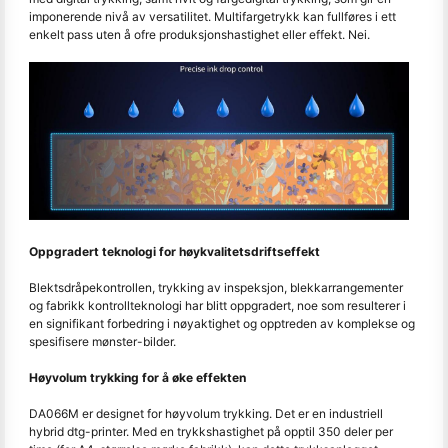
imponerende nivå av versatilitet. Multifargetrykk kan fullføres i ett
enkelt pass uten å ofre produksjonshastighet eller effekt. Nei.
Oppgradert teknologi for høykvalitetsdriftseffekt
Blektsdråpekontrollen, trykking av inspeksjon, blekkarrangementer
og fabrikk kontrollteknologi har blitt oppgradert, noe som resulterer i
en signifikant forbedring i nøyaktighet og opptreden av komplekse og
spesifisere mønster-bilder.
Høyvolum trykking for å øke effekten
DA066M er designet for høyvolum trykking. Det er en industriell
hybrid dtg-printer. Med en trykkshastighet på opptil 350 deler per