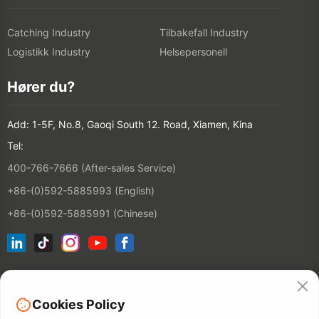
Catching Industry
Tilbakefall Industry
Logistikk Industry
Helsepersonell
Hører du?
Add: 1-5F, No.8, Gaoqi South 12. Road, Xiamen, Kina
Tel:
400-766-7666 (After-sales Service)
+86-(0)592-5885993 (English)
+86-(0)592-5885991 (Chinese)
Bli med i e-postelisten vår
Cookies Policy