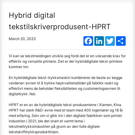
Hybrid digital
tekstilskriverprodusent-HPRT
Facebook
LinkedIn
Twitter
Shar
March 20, 2023
Vi kan se tekstmeldingen utvikle seg fordi det er en voksende krav for
effektiv og versatile printere. Det er der hybriddigitale tekst-printere
kommer inn
En hybriddigitale tekst-trykksmaskin kombinerer de beste av begge
verdener: evnen til å trykke høykvalitetsbilder på fabrikk raskt og
effektivt mens de beholder fleksibiliteten og customeringsevnen til
digitaltrykk. Nei.
HPRT er en av de hybriddigitale tekst-produsentene i Xiamen, Kina.
HPRT har sterk R&D-evne med et team med 400 ingeniører og 18 år
med erfaring. Selv om vi gikk inn i den digitale fabrikken som printer
industrien i 2021, ble det snart et varmt tema i
tekstmeltrykksindustrien på grunn av den fulle digitale
tekstskrifttrykksproduktlinjen.