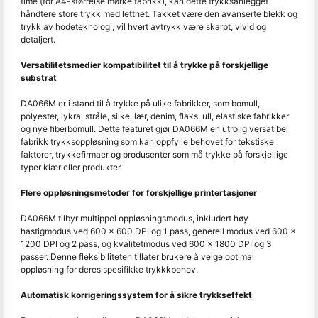
time (for A4-størrelse mørke fabrikk), kan dette trykksanlegget
håndtere store trykk med letthet. Takket være den avanserte blekk og
trykk av hodeteknologi, vil hvert avtrykk være skarpt, vivid og
detaljert.
Versatilitetsmedier kompatibilitet til å trykke på forskjellige
substrat
DA066M er i stand til å trykke på ulike fabrikker, som bomull,
polyester, lykra, stråle, silke, lær, denim, flaks, ull, elastiske fabrikker
og nye fiberbomull. Dette featuret gjør DA066M en utrolig versatibel
fabrikk trykksoppløsning som kan oppfylle behovet for tekstiske
faktorer, trykkefirmaer og produsenter som må trykke på forskjellige
typer klær eller produkter.
Flere oppløsningsmetoder for forskjellige printertasjoner
DA066M tilbyr multippel oppløsningsmodus, inkludert høy
hastigmodus ved 600 x 600 DPI og 1 pass, generell modus ved 600 x
1200 DPI og 2 pass, og kvalitetmodus ved 600 x 1800 DPI og 3
passer. Denne fleksibiliteten tillater brukere å velge optimal
oppløsning for deres spesifikke trykkkbehov.
Automatisk korrigeringssystem for å sikre trykkseffekt