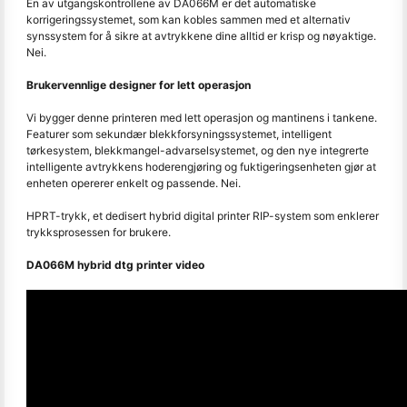
En av utgangskontrollene av DA066M er det automatiske
korrigeringssystemet, som kan kobles sammen med et alternativ
synssystem for å sikre at avtrykkene dine alltid er krisp og nøyaktige.
Nei.
Brukervennlige designer for lett operasjon
Vi bygger denne printeren med lett operasjon og mantinens i tankene.
Featurer som sekundær blekkforsyningssystemet, intelligent
tørkesystem, blekkmangel-advarselsystemet, og den nye integrerte
intelligente avtrykkens hoderengjøring og fuktigeringsenheten gjør at
enheten opererer enkelt og passende. Nei.
HPRT-trykk, et dedisert hybrid digital printer RIP-system som enklerer
trykksprosessen for brukere.
DA066M hybrid dtg printer video