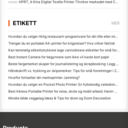
neste:
HPRT, A Kina Digital Textile Printer Tilvirker markedet med Confidence
ETIKETT
MER
Hvordan du velger riktig restaurant-programvare for din lille eller middelsstørrelse Restaurant
Trenger du en portabel A4-printer for krigsreiser? Hva virker faktisk
Kan temmelig etikettstrykkere lage vannsikkere etiketter for små forretningsprodukter?
Best Instant Camera for begynnere som ikke vil kaste bort papir
Beste fargemerket skaper for journalistering og skrapbooking: Legg mer farge til hver side
Håndsskrift vs. trykking av skipsmerker: Tips for små forretninger i 2026
Hvorfor fortsetter din merkeprinter Jamming?
Hvordan du velger en Pocket Photo Printer: En fullstendig veiledning for journalistering, reise og iPhone brukere
Best Inkless Portable Printer for reise, skole og mobil arbeid: Hanin MT620 Pro-review
Mindre bilde veggelag Ideas & Tips for drom og Dorm Decoration
Products