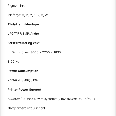
Pigment Ink
Ink farge: C, M, Y, K, R, G, W
Tilstøttet bildestype
JPG/TIFF/BMP/Andre
Forstørrelser og vekt
L x W x H (mm): 3000 x 2200 x 1835
1100 kg
Power Consumption
Printer ↓ 8806; 5 KW
Printer Power Support
AC380V :) 3-fase 5-wire systemet ,. 10A (5KW);) 50Hz/60Hz
Comprimert luft Support