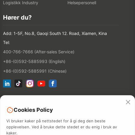
Logistikk Industry
Helsepersonell
Hører du?
Add: 1-5F, No.8, Gaoqi South 12. Road, Xiamen, Kina
Tel:
400-766-7666 (After-sales Service)
+86-(0)592-5885993 (English)
+86-(0)592-5885991 (Chinese)
Bli med i e-postelisten vår
Cookies Policy
CONTACT
Vi bruker kaker på nettstedet for å gi deg den beste
opplevelsen. Ved å bruke dette stedet er du enig i bruk av
kaker.