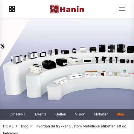
Om HPRT
Events
Galleri
Vision
Nyheter
Blog
HOME
Blog
Hvordan du trykker Custom Metalliske etiketter lett og
heldigvis