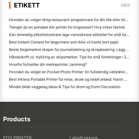
ETIKETT
MER
Hvordan du velger riktig restaurant-programvare for din lille eller middelsstørrelse Restaurant
Trenger du en portabel A4-printer for krigsreiser? Hva virker faktisk
Kan temmelig etikettstrykkere lage vannsikkere etiketter for små forretningsprodukter?
Best Instant Camera for begynnere som ikke vil kaste bort papir
Beste fargemerket skaper for journalistering og skrapbooking: Legg mer farge til hver side
Håndsskrift vs. trykking av skipsmerker: Tips for små forretninger i 2026
Hvorfor fortsetter din merkeprinter Jamming?
Hvordan du velger en Pocket Photo Printer: En fullstendig veiledning for journalistering, reise og iPhone brukere
Best Inkless Portable Printer for reise, skole og mobil arbeid: Hanin MT620 Pro-review
Mindre bilde veggelag Ideas & Tips for drom og Dorm Decoration
Products
POS PRINTER
Labeltrykkere