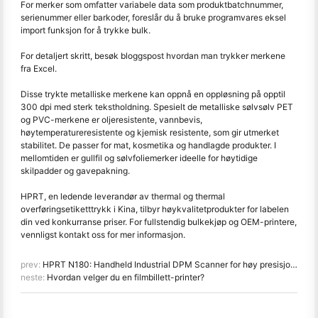
For merker som omfatter variabele data som produktbatchnummer,
serienummer eller barkoder, foreslår du å bruke programvares eksel
import funksjon for å trykke bulk.
For detaljert skritt, besøk bloggspost hvordan man trykker merkene
fra Excel.
Disse trykte metalliske merkene kan oppnå en oppløsning på opptil
300 dpi med sterk tekstholdning. Spesielt de metalliske sølvsølv PET
og PVC-merkene er oljeresistente, vannbevis,
høytemperatureresistente og kjemisk resistente, som gir utmerket
stabilitet. De passer for mat, kosmetika og handlagde produkter. I
mellomtiden er gullfil og sølvfoliemerker ideelle for høytidige
skilpadder og gavepakning.
HPRT, en ledende leverandør av thermal og thermal
overføringsetiketttrykk i Kina, tilbyr høykvalitetprodukter for labelen
din ved konkurranse priser. For fullstendig bulkekjøp og OEM-printere,
vennligst kontakt oss for mer informasjon.
prev:
HPRT N180: Handheld Industrial DPM Scanner for høy presisjon og varighet
neste:
Hvordan velger du en filmbillett-printer?