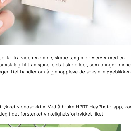
blikk fra videoene dine, skape tangible reserver med en
isk lag til tradisjonelle statiske bilder, som bringer minn
lenger. Det handler om å gjenoppleve de spesielle øyeblikken
avtrykket videospektiv. Ved å bruke HPRT HeyPhoto-app, ka
 i det forsterket virkelighetsfortrykket riket.