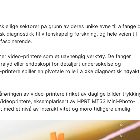
skjellige sektorer på grunn av deres unike evne til å fange 
k diagnostikk til vitenskapelig forskning, og hele veien til
 fascinerende.
ener video-printere som et uavhengig verktøy. De fanger
ralyd eller endoskopi for detaljert undersøkelse og
intere spiller en pivotale rolle i å øke diagnostisk nøyakt
øringen av video-printere i riket av daglige bilder-trykkin
. Videoprintere, eksemplarisert av HPRT MT53 Mini-Photo-
t med et nivå av interaktivitet og moro tidligere umulig.