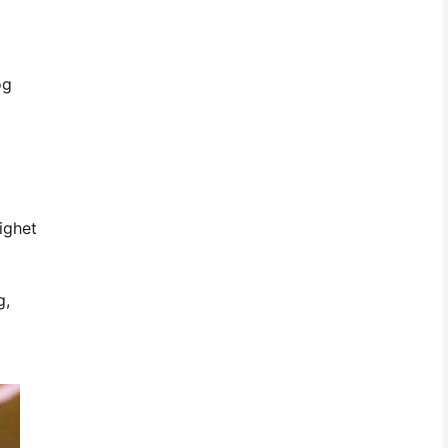
og
ighet
g,