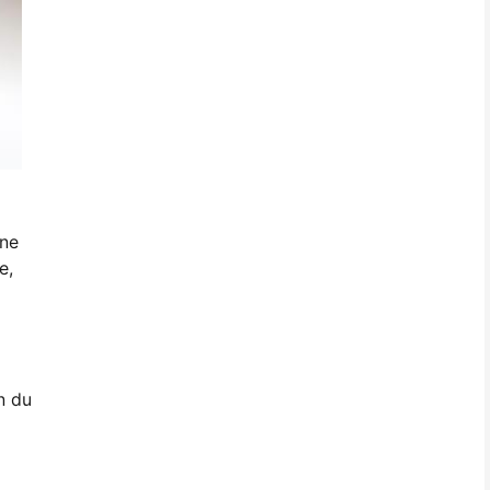
ene
e,
n du