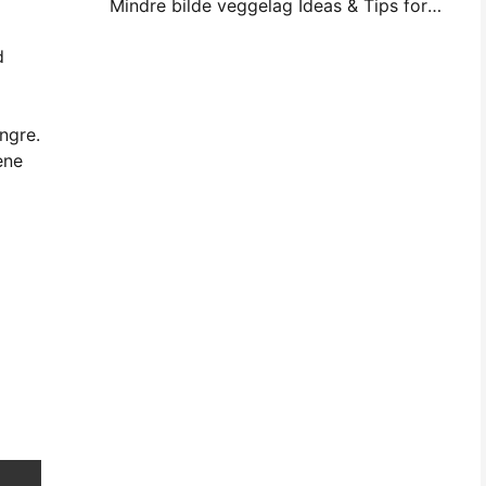
Mindre bilde veggelag Ideas & Tips for drom og Dorm Decoration
d
engre.
ene