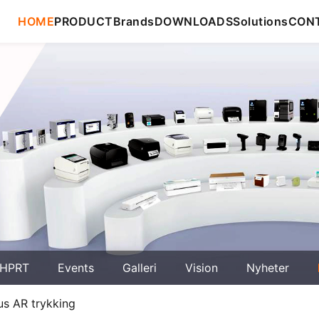
HOME
PRODUCT
Brands
DOWNLOADS
Solutions
CON
HPRT
Events
Galleri
Vision
Nyheter
us AR trykking