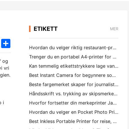
ETIKETT
MER
k
edIn
Twitter
Share
Hvordan du velger riktig restaurant-programvare for din lille eller middelsstørrelse Restaurant
Trenger du en portabel A4-printer for krigsreiser? Hva virker faktisk
" og
Kan temmelig etikettstrykkere lage vannsikkere etiketter for små forretningsprodukter?
i vri
gien.
Best Instant Camera for begynnere som ikke vil kaste bort papir
Beste fargemerket skaper for journalistering og skrapbooking: Legg mer farge til hver side
Håndsskrift vs. trykking av skipsmerker: Tips for små forretninger i 2026
 i
Hvorfor fortsetter din merkeprinter Jamming?
Hvordan du velger en Pocket Photo Printer: En fullstendig veiledning for journalistering, reise og iPhone brukere
Best Inkless Portable Printer for reise, skole og mobil arbeid: Hanin MT620 Pro-review