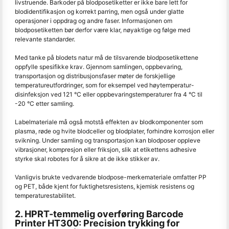
livstruende. Barkoder på blodposetiketter er ikke bare lett for
blodidentifikasjon og korrekt parring, men også under glatte
operasjoner i oppdrag og andre faser. Informasjonen om
blodposetiketten bør derfor være klar, nøyaktige og følge med
relevante standarder.
Med tanke på blodets natur må de tilsvarende blodposetikettene
oppfylle spesifikke krav. Gjennom samlingen, oppbevaring,
transportasjon og distribusjonsfaser møter de forskjellige
temperatureutfordringer, som for eksempel ved høytemperatur-
disinfeksjon ved 121 °C eller oppbevaringstemperaturer fra 4 °C til
-20 °C etter samling.
Labelmateriale må også motstå effekten av blodkomponenter som
plasma, røde og hvite blodceller og blodplater, forhindre korrosjon eller
svikning. Under samling og transportasjon kan blodposer oppleve
vibrasjoner, kompresjon eller friksjon, slik at etikettens adhesive
styrke skal robotes for å sikre at de ikke stikker av.
Vanligvis brukte vedvarende blodpose-merkemateriale omfatter PP
og PET, både kjent for fuktighetsresistens, kjemisk resistens og
temperaturestabilitet.
2. HPRT-temmelig overføring Barcode
Printer HT300: Precision trykking for