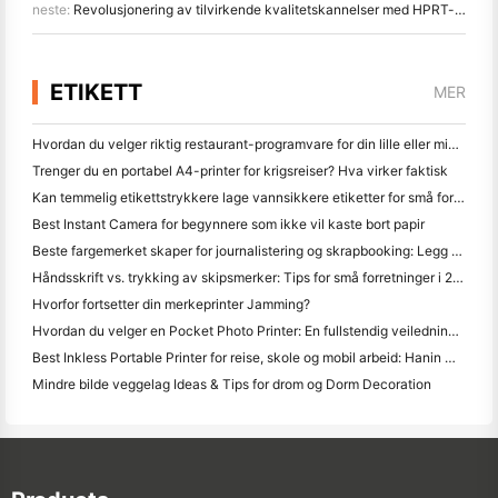
neste:
Revolusjonering av tilvirkende kvalitetskannelser med HPRT-håndholdskannere
ETIKETT
MER
Hvordan du velger riktig restaurant-programvare for din lille eller middelsstørrelse Restaurant
Trenger du en portabel A4-printer for krigsreiser? Hva virker faktisk
Kan temmelig etikettstrykkere lage vannsikkere etiketter for små forretningsprodukter?
Best Instant Camera for begynnere som ikke vil kaste bort papir
Beste fargemerket skaper for journalistering og skrapbooking: Legg mer farge til hver side
Håndsskrift vs. trykking av skipsmerker: Tips for små forretninger i 2026
Hvorfor fortsetter din merkeprinter Jamming?
Hvordan du velger en Pocket Photo Printer: En fullstendig veiledning for journalistering, reise og iPhone brukere
Best Inkless Portable Printer for reise, skole og mobil arbeid: Hanin MT620 Pro-review
Mindre bilde veggelag Ideas & Tips for drom og Dorm Decoration