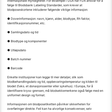
internasjonale myndigheter. For eksempel i USA har FDA ansvar for å
følge til Blodsbank Labeling Standarder, som krever at
blodposeskortene inkluderer følgende viktige informasjon:
● Doverinformasjon: navn, kjønn, alder, blodtype, Rh faktor,
identifikasjonsnummer, etc.
● Samlingsdato og tid
● Blodtype og komponenter
● Utløpsdato
● Batch nummer
● Barcode
Enkelte institusjoner kan legge til mer detaljer, slik som
blodbehandlingsdato og tid, oppbevaringstemperatur og kilden til
blodet (f.eks. et donasjonssenter eller sykehus). I Europa, for å
identifisere kryss-grensen, må blodsekkemerkene også følge med en
uniformet design og format.
Informasjonen om blodposetiketten påvirker sikkerheten for
overføringer direkte. Feil kan ha alvorlige konsekvenser, selv