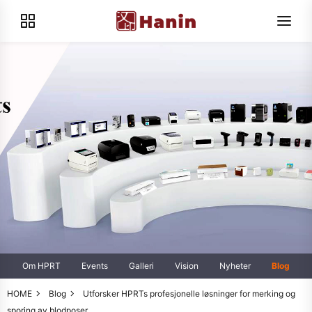
Om HPRT
Events
Galleri
Vision
Nyheter
Blog
HOME
Blog
Utforsker HPRTs profesjonelle løsninger for merking og
sporing av blodposer