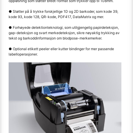
oppløsning som støtter bredt-format som trykker opp til 108mm.
● Støtter på å trykke forskjellige 1D og 2D barkoder, som kode 39,
kode 93, kode 128, QR-kode, PDF417, DataMatrix og mer.
● Forhøyede detektionteknologi, som utilgjengelig papirdeteksjon,
gap-deteksjon og svart merkedeteksjon, sikre nøyaktig trykking av
tekst og barkoddinformasjon om blodpose-merkemerker.
● Optional etikett peeler eller kutter bindinger for mer passende
labelloperasjoner.