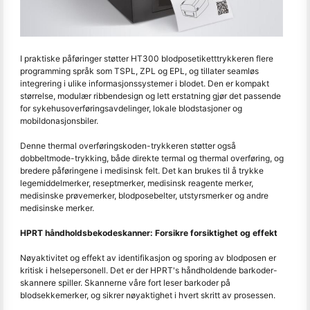
I praktiske påføringer støtter HT300 blodposetiketttrykkeren flere
programming språk som TSPL, ZPL og EPL, og tillater seamløs
integrering i ulike informasjonssystemer i blodet. Den er kompakt
størrelse, modulær ribbendesign og lett erstatning gjør det passende
for sykehusoverføringsavdelinger, lokale blodstasjoner og
mobildonasjonsbiler.
Denne thermal overføringskoden-trykkeren støtter også
dobbeltmode-trykking, både direkte termal og thermal overføring, og
bredere påføringene i medisinsk felt. Det kan brukes til å trykke
legemiddelmerker, reseptmerker, medisinsk reagente merker,
medisinske prøvemerker, blodposebelter, utstyrsmerker og andre
medisinske merker.
HPRT håndholdsbekodeskanner: Forsikre forsiktighet og effekt
Nøyaktivitet og effekt av identifikasjon og sporing av blodposen er
kritisk i helsepersonell. Det er der HPRT's håndholdende barkoder-
skannere spiller. Skannerne våre fort leser barkoder på
blodsekkemerker, og sikrer nøyaktighet i hvert skritt av prosessen.