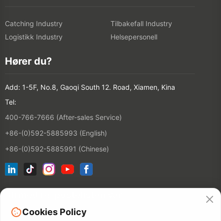
Catching Industry
Tilbakefall Industry
Logistikk Industry
Helsepersonell
Hører du?
Add: 1-5F, No.8, Gaoqi South 12. Road, Xiamen, Kina
Tel:
400-766-7666 (After-sales Service)
+86-(0)592-5885993 (English)
+86-(0)592-5885991 (Chinese)
Bli med i e-postelisten vår
Cookies Policy