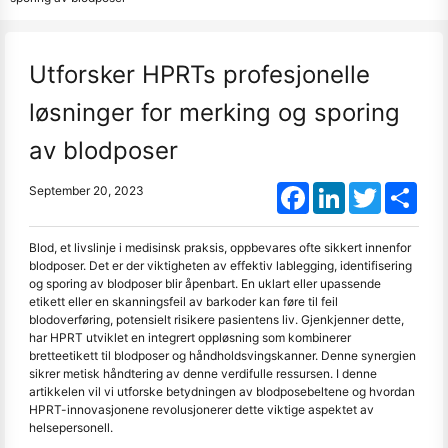
Utforsker HPRTs profesjonelle
løsninger for merking og sporing
av blodposer
Facebook
LinkedIn
Twitter
Shar
September 20, 2023
Blod, et livslinje i medisinsk praksis, oppbevares ofte sikkert innenfor
blodposer. Det er der viktigheten av effektiv lablegging, identifisering
og sporing av blodposer blir åpenbart. En uklart eller upassende
etikett eller en skanningsfeil av barkoder kan føre til feil
blodoverføring, potensielt risikere pasientens liv. Gjenkjenner dette,
har HPRT utviklet en integrert oppløsning som kombinerer
bretteetikett til blodposer og håndholdsvingskanner. Denne synergien
sikrer metisk håndtering av denne verdifulle ressursen. I denne
artikkelen vil vi utforske betydningen av blodposebeltene og hvordan
HPRT-innovasjonene revolusjonerer dette viktige aspektet av
helsepersonell.