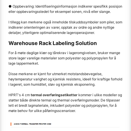
● Oppbevaring: Identifiseringsinformasjon indikerer spesifikk posisjon
eller oppbevaringsstedet for eksempel sonen, nivå eller slange.
I tillegg kan merkene også inneholde tilskuddssymboler som piler, som
indikerer orienteringen av varer, opptak av ordre og andre nyttige
detaljer, ytterligere optimaliserende lageroperasjoner.
Warehouse Rack Labeling Solution
For å møte daglige klær og tårekrav i lageromgivelsen, bruker mange
store lager varelige materialer som polyester og polypropylen for å
lage lappermerket.
Disse merkene er kjent for utmerket motstandsbevegelse,
høytemperatur varighet og kjemisk resistens, ideell for kraftige forhold
i lageret, som humiditet, støv og kjemisk eksponering.
HPRT's 4 cm
termal overføringsetiketter
kommer i ulike modeller og
støtter både direkte termal og thermal overføringsmoder. De tilpasser
lett et bredt lagmateriale, inkludert polyester og polypropylen, for å
møte behov for ulike påføringsscenarioer.