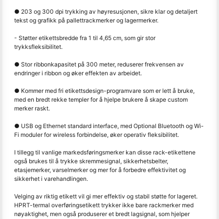
● 203 og 300 dpi trykking av høyresusjonen, sikre klar og detaljert
tekst og grafikk på pallettrackmerker og lagermerker.
- Støtter etikettsbredde fra 1 til 4,65 cm, som gir stor
trykksfleksibilitet.
● Stor ribbonkapasitet på 300 meter, reduserer frekvensen av
endringer i ribbon og øker effekten av arbeidet.
● Kommer med fri etikettsdesign-programvare som er lett å bruke,
med en bredt rekke templer for å hjelpe brukere å skape custom
merker raskt.
● USB og Ethernet standard interface, med Optional Bluetooth og Wi-
Fi moduler for wireless forbindelse, øker operativ fleksibilitet.
I tillegg til vanlige markedsføringsmerker kan disse rack-etikettene
også brukes til å trykke skremmesignal, sikkerhetsbelter,
etasjemerker, varselmerker og mer for å forbedre effektivitet og
sikkerhet i varehandlingen.
Velging av riktig etikett vil gi mer effektiv og stabil støtte for lageret.
HPRT-termal overføringsetikett trykker ikke bare rackmerker med
nøyaktighet, men også produserer et bredt lagsignal, som hjelper