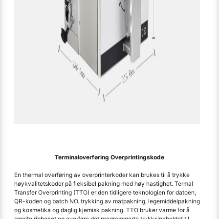
Terminaloverføring Overprintingskode
En thermal overføring av overprinterkoder kan brukes til å trykke
høykvalitetskoder på fleksibel pakning med høy hastighet. Termal
Transfer Overprinting (TTO) er den tidligere teknologien for datoen,
QR-koden og batch NO. trykking av matpakning, legemiddelpakning
og kosmetika og daglig kjemisk pakning. TTO bruker varme for å
smelte ribbenet og overføre det programmerte trykksinnholdet til