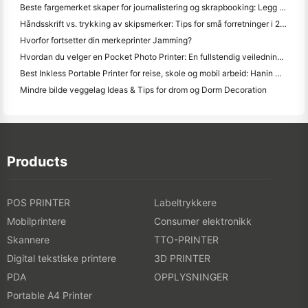
Beste fargemerket skaper for journalistering og skrapbooking: Legg mer farge til hver side
Håndsskrift vs. trykking av skipsmerker: Tips for små forretninger i 2026
Hvorfor fortsetter din merkeprinter Jamming?
Hvordan du velger en Pocket Photo Printer: En fullstendig veiledning for journalistering, reise og iPhone brukere
Best Inkless Portable Printer for reise, skole og mobil arbeid: Hanin MT620 Pro-review
Mindre bilde veggelag Ideas & Tips for drom og Dorm Decoration
Products
POS PRINTER
Labeltrykkere
Mobilprintere
Consumer elektronikk
Skannere
TTO-PRINTER
Digital tekstiske printere
3D PRINTER
PDA
OPPLYSNINGER
Portable A4 Printer