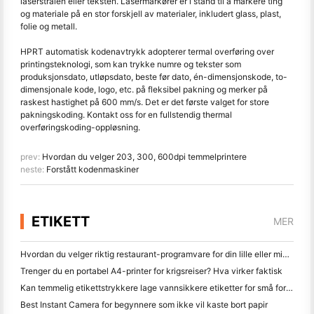
laserstrålen eller teksten. Lasermarkører er i stand til å markere ting
og materiale på en stor forskjell av materialer, inkludert glass, plast,
folie og metall.
HPRT automatisk kodenavtrykk adopterer termal overføring over
printingsteknologi, som kan trykke numre og tekster som
produksjonsdato, utløpsdato, beste før dato, én-dimensjonskode, to-
dimensjonale kode, logo, etc. på fleksibel pakning og merker på
raskest hastighet på 600 mm/s. Det er det første valget for store
pakningskoding. Kontakt oss for en fullstendig thermal
overføringskoding-oppløsning.
prev:
Hvordan du velger 203, 300, 600dpi temmelprintere
neste:
Forstått kodenmaskiner
ETIKETT
MER
Hvordan du velger riktig restaurant-programvare for din lille eller middelsstørrelse Restaurant
Trenger du en portabel A4-printer for krigsreiser? Hva virker faktisk
Kan temmelig etikettstrykkere lage vannsikkere etiketter for små forretningsprodukter?
Best Instant Camera for begynnere som ikke vil kaste bort papir