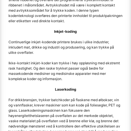
ribbenet i målområdet. Avtrykkshodet må være i komplett kontakt
med avtrykksområdet for å trykke koden. I denne typen
kodenteknologi overføres den printerte innholdet til produktpakningen
eller etiketten ved direkte kontakt.
Inkjet-koding
Continuerlige inkjet-kodende printere brukes i ulike industrier,
inkludert mat, drikke og industri og produsering, og kan trykke på
ulike overflater.
Ikke-kontakt inkjet-koder kan trykke i høy oppløsning med ekstremt
rask hastighet. Og den raske trykket passer også bedre for
massekodende medisiner og medisinske apparater med mer
komplekse koder og informasjon.
Laserkoding
For drikkbransjen, trykker batchkoder på flaskene med ølbokser, vin
og vannflasker, krever maskiner som kan kode på foliesegler, PET og
glass. Laserkodeningsmaskinen kan fokusere den
høyenergitetthetslaseren på overflaten av det merkede objektet,
vaske materialet på overflaten ved å brenne eller klø, og brenne det
nødvendige mønsteret ved å kontrollere den effektive utskillelsen av