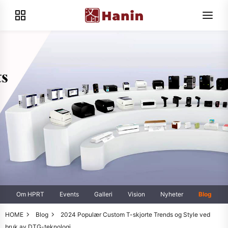
Om HPRT
Events
Galleri
Vision
Nyheter
Blog
HOME
Blog
2024 Populær Custom T-skjorte Trends og Style ved
bruk av DTG-teknologi