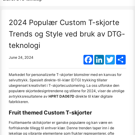
2024 Populær Custom T-skjorte
Trends og Style ved bruk av DTG-
teknologi
Facebook
LinkedIn
Twitter
Shar
June 24, 2024
Markedet for personalizerte T-skjorter blomstrer med en kanvas for
selvuttrykk. Spesielt direkte-til-klær (DTG) trykking tillater
ubegrenset kreativitet i T-skjortecustomering. La oss utforske den
populære skjortedesigntrendene og stilene for 2024, viser de utrolige
avtrykksresultatene av
HPRT DA067D
direkte til klær digitale
fabrikkeren.
Fruit themed Custom T-skjorter
Fruittemaerte skitskjorter er ganske populære og kan være en
forfriskende tillegg til enhver klær. Denne trenden taper inn i de
lekelige og vibrante elementene som frukter representerer, ofte