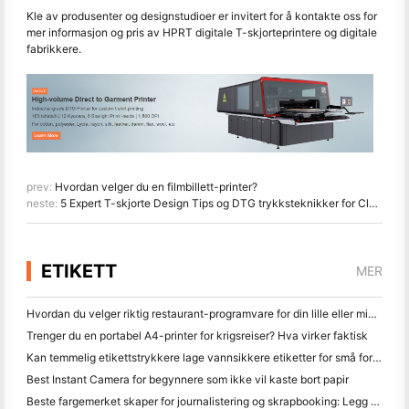
Kle av produsenter og designstudioer er invitert for å kontakte oss for
mer informasjon og pris av HPRT digitale T-skjorteprintere og digitale
fabrikkere.
prev:
Hvordan velger du en filmbillett-printer?
neste:
5 Expert T-skjorte Design Tips og DTG trykksteknikker for Clothing Factories and Design Studios
ETIKETT
MER
Hvordan du velger riktig restaurant-programvare for din lille eller middelsstørrelse Restaurant
Trenger du en portabel A4-printer for krigsreiser? Hva virker faktisk
Kan temmelig etikettstrykkere lage vannsikkere etiketter for små forretningsprodukter?
Best Instant Camera for begynnere som ikke vil kaste bort papir
Beste fargemerket skaper for journalistering og skrapbooking: Legg mer farge til hver side