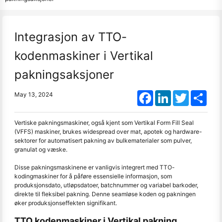
Integrasjon av TTO-
kodenmaskiner i Vertikal
pakningsaksjoner
Facebook
LinkedIn
Twitter
Shar
May 13, 2024
Vertiske pakningsmaskiner, også kjent som Vertikal Form Fill Seal
(VFFS) maskiner, brukes widespread over mat, apotek og hardware-
sektorer for automatisert pakning av bulkematerialer som pulver,
granulat og væske.
Disse pakningsmaskinene er vanligvis integrert med TTO-
kodingmaskiner for å påføre essensielle informasjon, som
produksjonsdato, utløpsdatoer, batchnummer og variabel barkoder,
direkte til fleksibel pakning. Denne seamløse koden og pakningen
øker produksjonseffekten signifikant.
TTO kodenmaskiner i Vertikal pakning