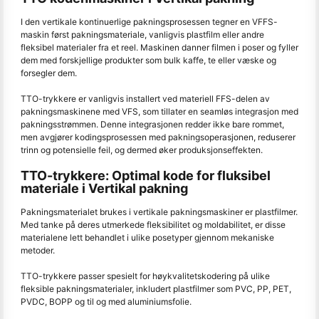
I den vertikale kontinuerlige pakningsprosessen tegner en VFFS-
maskin først pakningsmateriale, vanligvis plastfilm eller andre
fleksibel materialer fra et reel. Maskinen danner filmen i poser og fyller
dem med forskjellige produkter som bulk kaffe, te eller væske og
forsegler dem.
TTO-trykkere er vanligvis installert ved materiell FFS-delen av
pakningsmaskinene med VFS, som tillater en seamløs integrasjon med
pakningsstrømmen. Denne integrasjonen redder ikke bare rommet,
men avgjører kodingsprosessen med pakningsoperasjonen, reduserer
trinn og potensielle feil, og dermed øker produksjonseffekten.
TTO-trykkere: Optimal kode for fluksibel
materiale i Vertikal pakning
Pakningsmaterialet brukes i vertikale pakningsmaskiner er plastfilmer.
Med tanke på deres utmerkede fleksibilitet og moldabilitet, er disse
materialene lett behandlet i ulike posetyper gjennom mekaniske
metoder.
TTO-trykkere passer spesielt for høykvalitetskodering på ulike
fleksible pakningsmaterialer, inkludert plastfilmer som PVC, PP, PET,
PVDC, BOPP og til og med aluminiumsfolie.