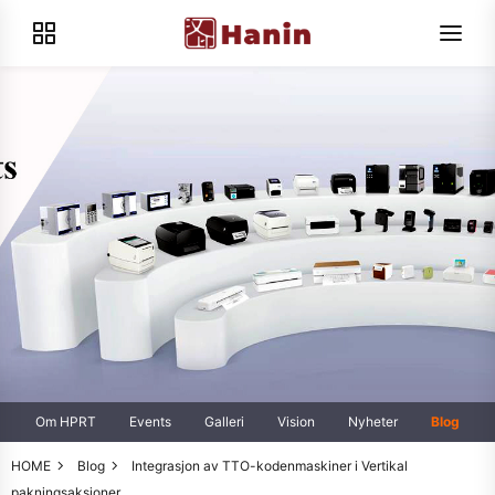
Om HPRT
Events
Galleri
Vision
Nyheter
Blog
HOME
Blog
Integrasjon av TTO-kodenmaskiner i Vertikal
pakningsaksjoner