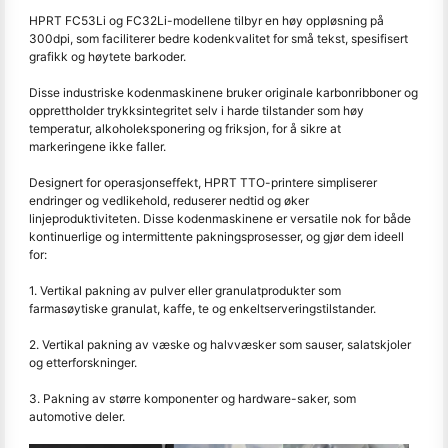
HPRT FC53Li og FC32Li-modellene tilbyr en høy oppløsning på
300dpi, som faciliterer bedre kodenkvalitet for små tekst, spesifisert
grafikk og høytete barkoder.
Disse industriske kodenmaskinene bruker originale karbonribboner og
opprettholder trykksintegritet selv i harde tilstander som høy
temperatur, alkoholeksponering og friksjon, for å sikre at
markeringene ikke faller.
Designert for operasjonseffekt, HPRT TTO-printere simpliserer
endringer og vedlikehold, reduserer nedtid og øker
linjeproduktiviteten. Disse kodenmaskinene er versatile nok for både
kontinuerlige og intermittente pakningsprosesser, og gjør dem ideell
for:
1. Vertikal pakning av pulver eller granulatprodukter som
farmasøytiske granulat, kaffe, te og enkeltserveringstilstander.
2. Vertikal pakning av væske og halvvæsker som sauser, salatskjoler
og etterforskninger.
3. Pakning av større komponenter og hardware-saker, som
automotive deler.