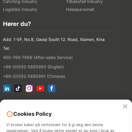
Catching Industry
Tilbakefall Industry
Logistikk Industry
Helsepersonell
Hører du?
Add: 1-5F, No.8, Gaoqi South 12. Road, Xiamen, Kina
Tel:
400-766-7666 (After-sales Service)
+86-(0)592-5885993 (English)
+86-(0)592-5885991 (Chinese)
Bli med i e-postelisten vår
Cookies Policy
CONTACT
Vi bruker kaker på nettstedet for å gi deg den beste
opplevelsen. Ved å bruke dette stedet er du enig i bruk av