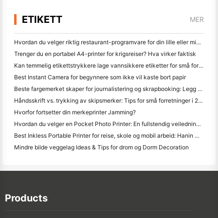
ETIKETT
MER
Hvordan du velger riktig restaurant-programvare for din lille eller middelsstørrelse Restaurant
Trenger du en portabel A4-printer for krigsreiser? Hva virker faktisk
Kan temmelig etikettstrykkere lage vannsikkere etiketter for små forretningsprodukter?
Best Instant Camera for begynnere som ikke vil kaste bort papir
Beste fargemerket skaper for journalistering og skrapbooking: Legg mer farge til hver side
Håndsskrift vs. trykking av skipsmerker: Tips for små forretninger i 2026
Hvorfor fortsetter din merkeprinter Jamming?
Hvordan du velger en Pocket Photo Printer: En fullstendig veiledning for journalistering, reise og iPhone brukere
Best Inkless Portable Printer for reise, skole og mobil arbeid: Hanin MT620 Pro-review
Mindre bilde veggelag Ideas & Tips for drom og Dorm Decoration
Products