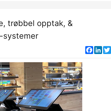
, trøbbel opptak, &
S-systemer
Faceboo
Link