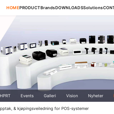
HOME
PRODUCT
Brands
DOWNLOADS
Solutions
CON
HPRT
Events
Galleri
Vision
Nyheter
opptak, & kjøpingsveiledning for POS-systemer