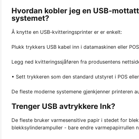
Hvordan kobler jeg en USB-mottatt 
systemet?
Å knytte en USB-kvitteringsprinter er er enkelt:
Plukk trykkers USB kabel inn i datamaskinen eller POS
Legg ned kvitteringssjåføren fra produsentens nettside
• Sett trykkeren som den standard utstyret i POS elle
De fleste moderne systemene gjenkjenner printeren aut
Trenger USB avtrykkere Ink?
De fleste bruker varmesensitive papir i stedet for blekk
blekksylinderampuller - bare endre varmepapirrullen nå