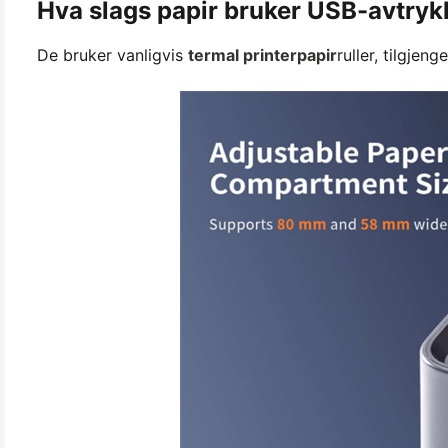
Hva slags papir bruker USB-avtryk
De bruker vanligvis
termal printerpapir
ruller, tilgjen