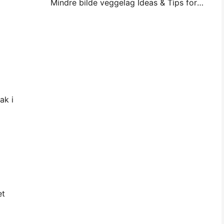
Mindre bilde veggelag Ideas & Tips for drom og Dorm Decoration
ak i
et