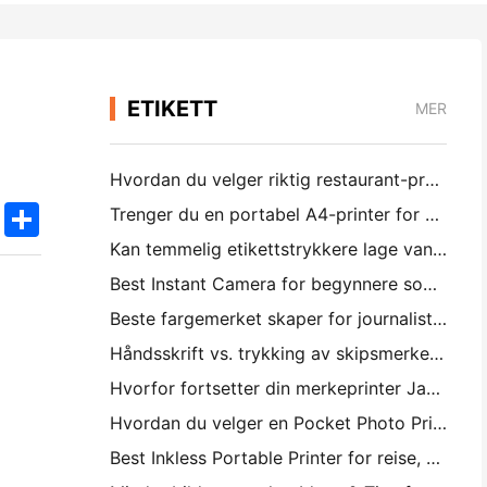
ETIKETT
MER
Hvordan du velger riktig restaurant-programvare for din lille eller middelsstørrelse Restaurant
k
edIn
Twitter
Share
Trenger du en portabel A4-printer for krigsreiser? Hva virker faktisk
Kan temmelig etikettstrykkere lage vannsikkere etiketter for små forretningsprodukter?
Best Instant Camera for begynnere som ikke vil kaste bort papir
Beste fargemerket skaper for journalistering og skrapbooking: Legg mer farge til hver side
Håndsskrift vs. trykking av skipsmerker: Tips for små forretninger i 2026
Hvorfor fortsetter din merkeprinter Jamming?
Hvordan du velger en Pocket Photo Printer: En fullstendig veiledning for journalistering, reise og iPhone brukere
Best Inkless Portable Printer for reise, skole og mobil arbeid: Hanin MT620 Pro-review