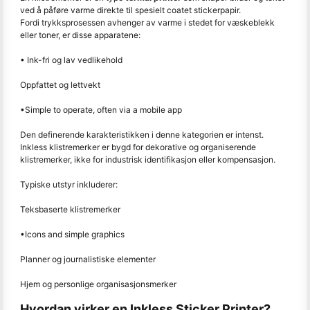
ved å påføre varme direkte til spesielt coatet stickerpapir.
Fordi trykksprosessen avhenger av varme i stedet for væskeblekk
eller toner, er disse apparatene:
• Ink-fri og lav vedlikehold
Oppfattet og lettvekt
•Simple to operate, often via a mobile app
Den definerende karakteristikken i denne kategorien er intenst.
Inkless klistremerker er bygd for dekorative og organiserende
klistremerker, ikke for industrisk identifikasjon eller kompensasjon.
Typiske utstyr inkluderer:
Teksbaserte klistremerker
•Icons and simple graphics
Planner og journalistiske elementer
Hjem og personlige organisasjonsmerker
Hvordan virker en Inkless Sticker Printer?