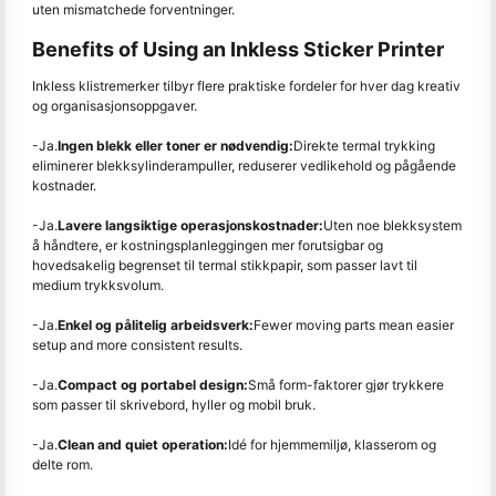
uten mismatchede forventninger.
Benefits of Using an Inkless Sticker Printer
Inkless klistremerker tilbyr flere praktiske fordeler for hver dag kreativ
og organisasjonsoppgaver.
-Ja.
Ingen blekk eller toner er nødvendig:
Direkte termal trykking
eliminerer blekksylinderampuller, reduserer vedlikehold og pågående
kostnader.
-Ja.
Lavere langsiktige operasjonskostnader:
Uten noe blekksystem
å håndtere, er kostningsplanleggingen mer forutsigbar og
hovedsakelig begrenset til termal stikkpapir, som passer lavt til
medium trykksvolum.
-Ja.
Enkel og pålitelig arbeidsverk:
Fewer moving parts mean easier
setup and more consistent results.
-Ja.
Compact og portabel design:
Små form-faktorer gjør trykkere
som passer til skrivebord, hyller og mobil bruk.
-Ja.
Clean and quiet operation:
Idé for hjemmemiljø, klasserom og
delte rom.