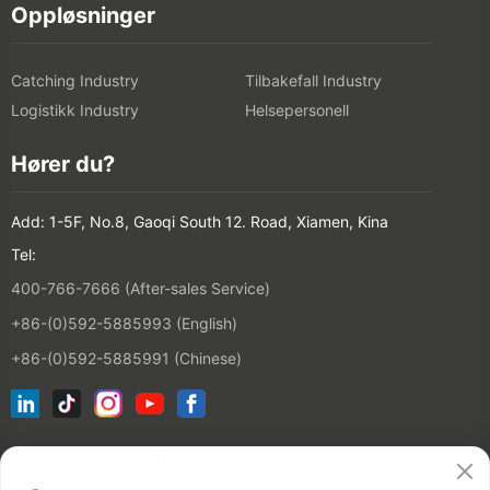
Oppløsninger
Catching Industry
Tilbakefall Industry
Logistikk Industry
Helsepersonell
Hører du?
Add: 1-5F, No.8, Gaoqi South 12. Road, Xiamen, Kina
Tel:
400-766-7666 (After-sales Service)
+86-(0)592-5885993 (English)
+86-(0)592-5885991 (Chinese)
Bli med i e-postelisten vår