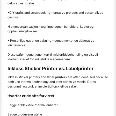
dekorative notater
•DIY crafts and scrapbooking – creative projects and personalized
designs
Hjemmeorganisasjon – tegningstegner, beholdere, kabler og
oppbevaringsbokser
• Personlige gaver og pakning – egnet merker og dekorative
klistremerker
Disse påføringene tjener kort til midlertidsbehandling og visuell
klarhet i stedet for industriklassepermanens.
Inkless Sticker Printer vs. Labelprinter
Inkless sticker printers and
label printer
s are often confused because
both use thermal technology and print adhesive media. Deres
designmål og bruk er imidlertid forskjellige saker.
Hvorfor er de ofte forvirret
Begge er blekkfrie thermal enheter
Begge produserer utstyr