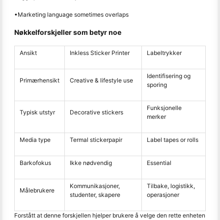
•Marketing language sometimes overlaps
Nøkkelforskjeller som betyr noe
Ansikt
Inkless Sticker Printer
Labeltrykker
Identifisering og
Primærhensikt
Creative & lifestyle use
sporing
Funksjonelle
Typisk utstyr
Decorative stickers
merker
Media type
Termal stickerpapir
Label tapes or rolls
Barkofokus
Ikke nødvendig
Essential
Kommunikasjoner,
Tilbake, logistikk,
Målebrukere
studenter, skapere
operasjoner
Forstått at denne forskjellen hjelper brukere å velge den rette enheten