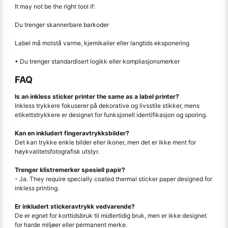
It may not be the right tool if:
Du trenger skannerbare barkoder
Label må motstå varme, kjemikalier eller langtids eksponering
• Du trenger standardisert logikk eller kompliasjonsmerker
FAQ
Is an inkless sticker printer the same as a label printer?
Inkless trykkere fokuserer på dekorative og livsstile stikker, mens
etikettstrykkere er designet for funksjonell identifikasjon og sporing.
Kan en inkludert fingeravtrykksbilder?
Det kan trykke enkle bilder eller ikoner, men det er ikke ment for
høykvalitetsfotografisk utstyr.
Trenger klistremerker spesiell papir?
- Ja. They require specially coated thermal sticker paper designed for
inkless printing.
Er inkludert stickeravtrykk vedvarende?
De er egnet for korttidsbruk til midlertidig bruk, men er ikke designet
for harde miljøer eller permanent merke.