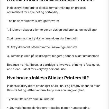
Inkless trykkere bruker direkte termal trykking, en prosess
optimalisert for enkelhet og portability.
The basic workflow is straightforward:
1. Brukeren skaper eller velger en design ved bruk av en mobil app
2.printeren mottar trykkskommandoen via Bluetooth
3. Avtrykkshodet påfører varme i nøyaktige mønstre
4. Temmeljakken på stikkpapiret reagerer, danner bildet umiddelbart
Because no ink, ribbon, or cartridge is involved, printing is fast, quiet,
and clean—ideal for everyday personal use.
Hva brukes Inkless Sticker Printers til?
Inkless stikktrykkere er vanligst brukt i bruk og kreativ scenario hvor
fleksibilitet og letthet av bruk betyr mer enn langvarighet.
Typiske tilfeller av bruk inkluderer:
• Journalering og planleggere – daglige planer, humørsporing,