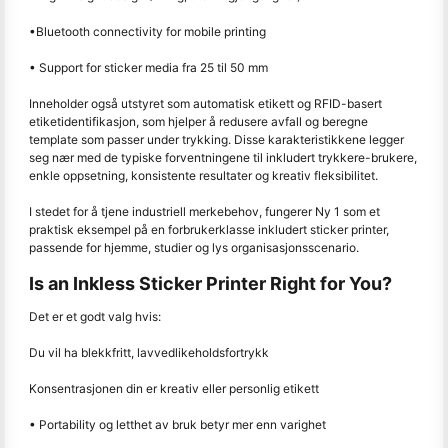
•Bluetooth connectivity for mobile printing
• Support for sticker media fra 25 til 50 mm
Inneholder også utstyret som automatisk etikett og RFID-basert
etiketidentifikasjon, som hjelper å redusere avfall og beregne
template som passer under trykking. Disse karakteristikkene legger
seg nær med de typiske forventningene til inkludert trykkere-brukere,
enkle oppsetning, konsistente resultater og kreativ fleksibilitet.
I stedet for å tjene industriell merkebehov, fungerer Ny 1 som et
praktisk eksempel på en forbrukerklasse inkludert sticker printer,
passende for hjemme, studier og lys organisasjonsscenario.
Is an Inkless Sticker Printer Right for You?
Det er et godt valg hvis:
Du vil ha blekkfritt, lavvedlikeholdsfortrykk
Konsentrasjonen din er kreativ eller personlig etikett
• Portability og letthet av bruk betyr mer enn varighet