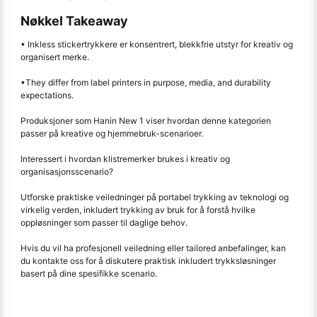
Nøkkel Takeaway
• Inkless stickertrykkere er konsentrert, blekkfrie utstyr for kreativ og
organisert merke.
•They differ from label printers in purpose, media, and durability
expectations.
Produksjoner som Hanin New 1 viser hvordan denne kategorien
passer på kreative og hjemmebruk-scenarioer.
Interessert i hvordan klistremerker brukes i kreativ og
organisasjonsscenario?
Utforske praktiske veiledninger på portabel trykking av teknologi og
virkelig verden, inkludert trykking av bruk for å forstå hvilke
oppløsninger som passer til daglige behov.
Hvis du vil ha profesjonell veiledning eller tailored anbefalinger, kan
du kontakte oss for å diskutere praktisk inkludert trykksløsninger
basert på dine spesifikke scenario.