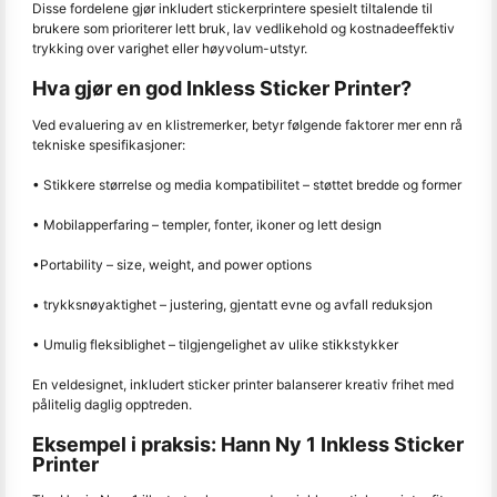
Disse fordelene gjør inkludert stickerprintere spesielt tiltalende til
brukere som prioriterer lett bruk, lav vedlikehold og kostnadeeffektiv
trykking over varighet eller høyvolum-utstyr.
Hva gjør en god Inkless Sticker Printer?
Ved evaluering av en klistremerker, betyr følgende faktorer mer enn rå
tekniske spesifikasjoner:
• Stikkere størrelse og media kompatibilitet – støttet bredde og former
• Mobilapperfaring – templer, fonter, ikoner og lett design
•Portability – size, weight, and power options
• trykksnøyaktighet – justering, gjentatt evne og avfall reduksjon
• Umulig fleksiblighet – tilgjengelighet av ulike stikkstykker
En veldesignet, inkludert sticker printer balanserer kreativ frihet med
pålitelig daglig opptreden.
Eksempel i praksis: Hann Ny 1 Inkless Sticker
Printer