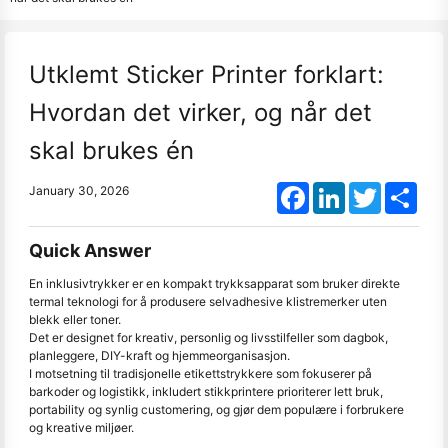
Utklemt Sticker Printer forklart:
Hvordan det virker, og når det
skal brukes én
Facebook
LinkedIn
Twitter
Shar
January 30, 2026
Quick Answer
En inklusivtrykker er en kompakt trykksapparat som bruker direkte
termal teknologi for å produsere selvadhesive klistremerker uten
blekk eller toner.
Det er designet for kreativ, personlig og livsstilfeller som dagbok,
planleggere, DIY-kraft og hjemmeorganisasjon.
I motsetning til tradisjonelle etikettstrykkere som fokuserer på
barkoder og logistikk, inkludert stikkprintere prioriterer lett bruk,
portability og synlig customering, og gjør dem populære i forbrukere
og kreative miljøer.