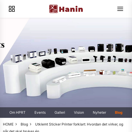
Om HPRT
Events
Galleri
Vision
Nyheter
Blog
HOME
Blog
Utklemt Sticker Printer forklart: Hvordan det virker, og
når det skal brukes én