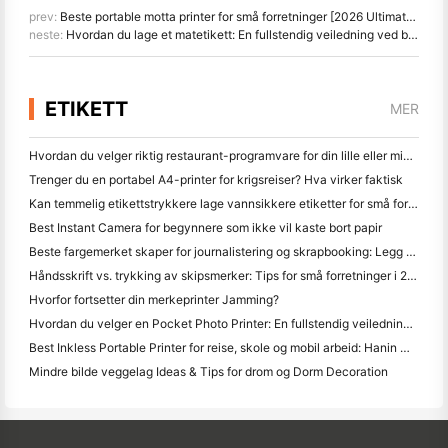
prev:
Beste portable motta printer for små forretninger [2026 Ultimate Guide]
neste:
Hvordan du lage et matetikett: En fullstendig veiledning ved bruk av Hanin (HPRT) HD100
ETIKETT
MER
Hvordan du velger riktig restaurant-programvare for din lille eller middelsstørrelse Restaurant
Trenger du en portabel A4-printer for krigsreiser? Hva virker faktisk
Kan temmelig etikettstrykkere lage vannsikkere etiketter for små forretningsprodukter?
Best Instant Camera for begynnere som ikke vil kaste bort papir
Beste fargemerket skaper for journalistering og skrapbooking: Legg mer farge til hver side
Håndsskrift vs. trykking av skipsmerker: Tips for små forretninger i 2026
Hvorfor fortsetter din merkeprinter Jamming?
Hvordan du velger en Pocket Photo Printer: En fullstendig veiledning for journalistering, reise og iPhone brukere
Best Inkless Portable Printer for reise, skole og mobil arbeid: Hanin MT620 Pro-review
Mindre bilde veggelag Ideas & Tips for drom og Dorm Decoration