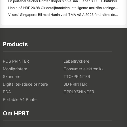
En portabel Sticker Printer skaper sin vei inn i Japan s LOFT-butikker
Hanin på NRF 2026: Gir detaljhandelen intelligente utskriftsløsninger for enhver situasjon
Vi ses i Singapore: Bli med Hanin ved ITMA ASIA 2025 for å vitne den siste digitale trykksteknologien
Products
POS PRINTER
Labeltrykkere
Mobilprintere
Consumer elektronikk
Skannere
TTO-PRINTER
Digital tekstiske printere
3D PRINTER
PDA
OPPLYSNINGER
Portable A4 Printer
Om HPRT