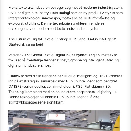
Mens textbruksindustrien beveger seg mot et moderne industrisystem,
utvikler digitale tekst-trykksteknologi som en ny produktiv styrke som
integrerer teknologi-innovasjon, motskapelse, kulturforståelse og
økologisk utvikling. Denne teknologien profilerer fremdeles
utviklingen av et modernisert textblandsk industrisystem.
The Future of Digital Textile Printing: HPRT and Huoluo Intelligent'
Strategisk samarbeid
Ved det 2023 Global Textile Digital Inkjet trykket Keqiao-møtet var
fokuset på fremtidige trender av høyt, grønne og intelligent utvikling i
digitalprintindustrien. nbsp;
I samsvar med disse trendene har Huoluo Intelligent og HPRT kommet
inn på et strategisk samarbeid med Huoluo Intelligent som beordret
DA18FS-seriemodeller, som inneholder & #39; Flat skjerm+ 39;
Teknologi kombinert med en online størrelsesprosess i digitaltrykk.
Denne teknologien vil enable Huoluo Intelligent til å øke
skrifttrykksprosessene signifikant.