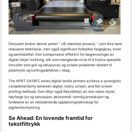
Dessuten bruker denne serien ” våt størrelse prosess, " som ikke bare
reduserer blekkbruk, men også signifikant forbedrer fargegloss, krom
og permisbilitet. Den kompenserer effektivt for begrensninger av
digital inkjet-trykking, slik som manglende evne til å trykke spesielle
innvoller som gull og sølvpulver, og avtaler problemer relatert til
platetrykk og kortingsdefekter.» nbsp;
The HPRT DA18FS series digital textile printers achieve a synergistic
complementarity between digital, rotary screen, and flat screen
printing methods. Den tilbyr også fleksibilitet, en stor rekke styler,
høyfarge lys og saturasjon, økonomisk vennlig produksjon og
fordelene av en nettstørrende oppløsningsteknologi for
pigmentavtrykking.
Se Ahead: En lovende framtid for
tekstfiltrykk