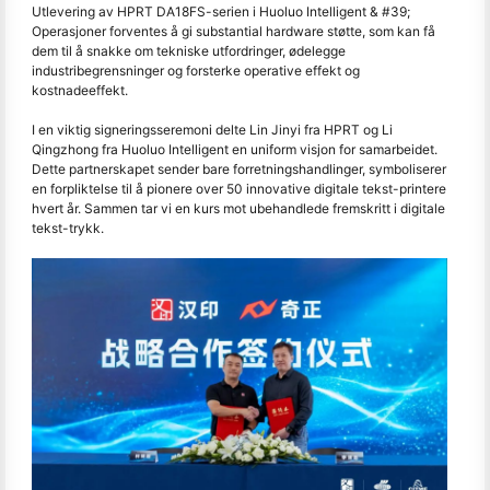
Utlevering av HPRT DA18FS-serien i Huoluo Intelligent & #39;
Operasjoner forventes å gi substantial hardware støtte, som kan få
dem til å snakke om tekniske utfordringer, ødelegge
industribegrensninger og forsterke operative effekt og
kostnadeeffekt.
I en viktig signeringsseremoni delte Lin Jinyi fra HPRT og Li
Qingzhong fra Huoluo Intelligent en uniform visjon for samarbeidet.
Dette partnerskapet sender bare forretningshandlinger, symboliserer
en forpliktelse til å pionere over 50 innovative digitale tekst-printere
hvert år. Sammen tar vi en kurs mot ubehandlede fremskritt i digitale
tekst-trykk.