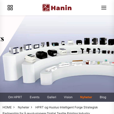
Om HPRT
Events
Galleri
Vision
Nyheter
Blog
HOME
Nyheter
HPRT og Huoluo Intelligent Forge Strategisk
Partnership for å revolusjonere Digital Textile Printing Industry