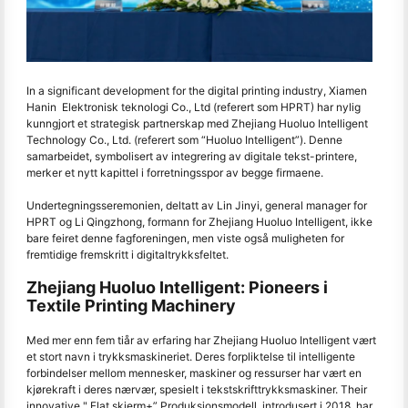
In a significant development for the digital printing industry, Xiamen
Hanin Elektronisk teknologi Co., Ltd (referert som HPRT) har nylig
kunngjort et strategisk partnerskap med Zhejiang Huoluo Intelligent
Technology Co., Ltd. (referert som “Huoluo Intelligent”). Denne
samarbeidet, symbolisert av integrering av digitale tekst-printere,
merker et nytt kapittel i forretningsspor av begge firmaene.
Undertegningsseremonien, deltatt av Lin Jinyi, general manager for
HPRT og Li Qingzhong, formann for Zhejiang Huoluo Intelligent, ikke
bare feiret denne fagforeningen, men viste også muligheten for
fremtidige fremskritt i digitaltrykksfeltet.
Zhejiang Huoluo Intelligent: Pioneers i
Textile Printing Machinery
Med mer enn fem tiår av erfaring har Zhejiang Huoluo Intelligent vært
et stort navn i trykksmaskineriet. Deres forpliktelse til intelligente
forbindelser mellom mennesker, maskiner og ressurser har vært en
kjørekraft i deres nærvær, spesielt i tekstskrifttrykksmaskiner. Their
innovative " Flat skjerm+” Produksjonsmodell, introdusert i 2018, har