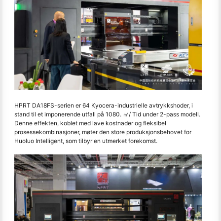
HPRT DA18FS-serien er 64 Kyocera-industrielle avtrykkshoder, i
stand til et imponerende utfall på 1080. ㎡/ Tid under 2-pass modell.
Denne effekten, koblet med lave kostnader og fleksibel
prosessekombinasjoner, møter den store produksjonsbehovet for
Huoluo Intelligent, som tilbyr en utmerket forekomst.