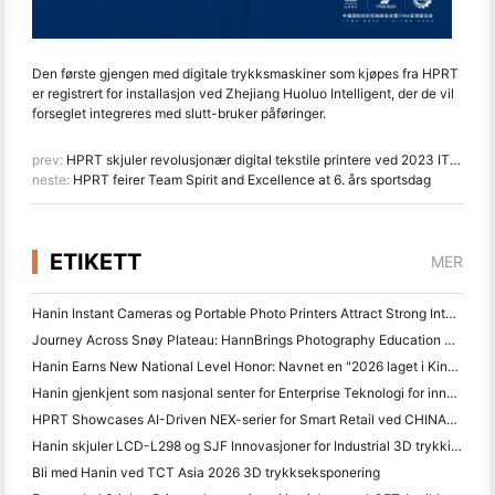
Den første gjengen med digitale trykksmaskiner som kjøpes fra HPRT
er registrert for installasjon ved Zhejiang Huoluo Intelligent, der de vil
forseglet integreres med slutt-bruker påføringer.
prev:
HPRT skjuler revolusjonær digital tekstile printere ved 2023 ITMA-ekshibition
neste:
HPRT feirer Team Spirit and Excellence at 6. års sportsdag
ETIKETT
MER
Hanin Instant Cameras og Portable Photo Printers Attract Strong Interest ved IEAE Shenzhen 2026
Journey Across Snøy Plateau: HannBrings Photography Education Programme for Barn i Qamdo
Hanin Earns New National Level Honor: Navnet en "2026 laget i Kina" "Tillit Brand av Consumere"
Hanin gjenkjent som nasjonal senter for Enterprise Teknologi for innovasjonsledelse
HPRT Showcases AI-Driven NEX-serier for Smart Retail ved CHINASHOP 2026
Hanin skjuler LCD-L298 og SJF Innovasjoner for Industrial 3D trykking ved TCT Asia 2026
Bli med Hanin ved TCT Asia 2026 3D trykkseksponering