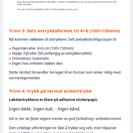
Trinn 3: Sett avtrykksformat til 4×6 (100×150mm)
Nå kommer nøkkelen til avtrykkere. Sett avtrykkskonfigurasjon til:
●
Papirstørrelse: 4×6 cm (100×150mm)
●
Skalje: Fyll eller fyll (avhengig av avtrykkersettet)
●
Orientation: Automatic
●
Ingen hvis enheten støtter den
Dette skrittet forvandler A4-laget til en format som virker riktig med
varmeskipsmerker.
Trinn 4: trykk på termal etiketttrykk
Labelavtrykkene er klare på adhesive stickerpapir.
Ingen blekk. Ingen kutt. - Ingen bånd.
Det er her de fleste selgere merker en god forbedring i arbeidsrommet.
Den virkelige utfordringen er ikke å trykke seg selv, men tilpasser