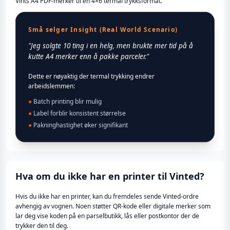
Vints A4 PDF-merker til en 4×6 termal trykksformat.
Små selger Insight (Real World Scenario)
"Jeg solgte 10 ting i en helg, men brukte mer tid på å
kutte A4 merker enn å pakke parceler."
Dette er nøyaktig der termal trykking endrer
arbeidslemmen:
●
Batch printing blir mulig
●
Label forblir konsistent størrelse
●
Pakninghastighet øker signifikant
Hva om du ikke har en printer til Vinted?
Hvis du ikke har en printer, kan du fremdeles sende Vinted-ordre
avhengig av vognen. Noen støtter QR-kode eller digitale merker som
lar deg vise koden på en parselbutikk, lås eller postkontor der de
trykker den til deg.