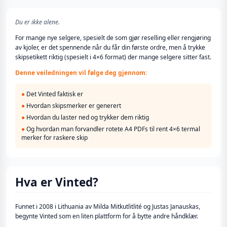
Du er ikke alene.
For mange nye selgere, spesielt de som gjør reselling eller rengjøring
av kjoler, er det spennende når du får din første ordre, men å trykke
skipsetikett riktig (spesielt i 4×6 format) der mange selgere sitter fast.
Denne veiledningen vil følge deg gjennom:
●
Det Vinted faktisk er
●
Hvordan skipsmerker er generert
●
Hvordan du laster ned og trykker dem riktig
●
Og hvordan man forvandler rotete A4 PDFs til rent 4×6 termal
merker for raskere skip
Hva er Vinted?
Funnet i 2008 i Lithuania av Milda Mitkutlitlité og Justas Janauskas,
begynte Vinted som en liten plattform for å bytte andre håndklær.