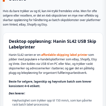
Hvis du bare trykker av og til, kan A4-trykk fremdeles virke. Men for ofte
selgere eller resellere, er det en 4x6-skipsskriver en mye mer effektiv og
skarbar oppløsning for håndtering av batch-skipsblomster over platformer
som Vinted, eBay, Shopify og Etsy.
Desktop oppløsning: Hanin SL42 USB Skip
Labelprinter
Hanin SL42-serien er en
affordable skipping label printer
som
jobber med populære e-handelsplatformer som eBay, Shopify, Etsy
og Vinte. Den kobles via USB til en PC eller Mac, og trykker raskt
skipsmerker og adressemerker i batterier, og gjør det en pålitelig
plugg-og-lekepløsning for organisert fullføringsarbeidsverk.
Beste for selgere, lagerskip og høyvolum batch som krever
konsistent 4×6 etikett.
Den leverer:
·
Høyhastighet som trykker opp til 150 mm/s, som kan påvirke
rask batch label-processing