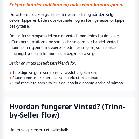
Selgere betaler null lønn og null selger kommisjonen.
Du laster opp saken gratis, setter prisen din, og når den selger,
dekker kjøperen både skipskostnaden og en liten tjeneste for kjøper
beskyttelse.
Denne forretningsmodellen gjør Vinted annerledes fra de fleste
eCommerce platformene som lader selgere per handel. Vinted
monetiserer gjennom kjøpere i stedet for selgere, som senker
inngangsbyrringen for noen som begynner å selge.
Derfor er Vinted spesielt tiltrekkende for:
●
Tilfeldige selgere som bare vil avslutte kjolen sin.
●
Studentene leter etter ekstra inntekt uten kostnader.
●
Små resellere som skaller side inntekt gjennom andre håndmote
Hvordan fungerer Vinted? (Trinn-
by-Seller Flow)
Her er selgerreisen i et nøtteskall: