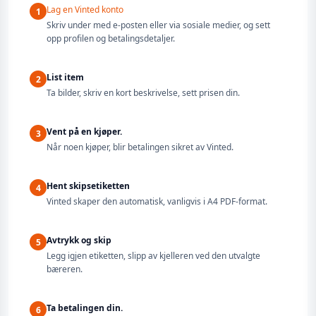
Lag en Vinted konto
1
Skriv under med e-posten eller via sosiale medier, og sett
opp profilen og betalingsdetaljer.
List item
2
Ta bilder, skriv en kort beskrivelse, sett prisen din.
Vent på en kjøper.
3
Når noen kjøper, blir betalingen sikret av Vinted.
Hent skipsetiketten
4
Vinted skaper den automatisk, vanligvis i A4 PDF-format.
Avtrykk og skip
5
Legg igjen etiketten, slipp av kjelleren ved den utvalgte
bæreren.
Ta betalingen din.
6