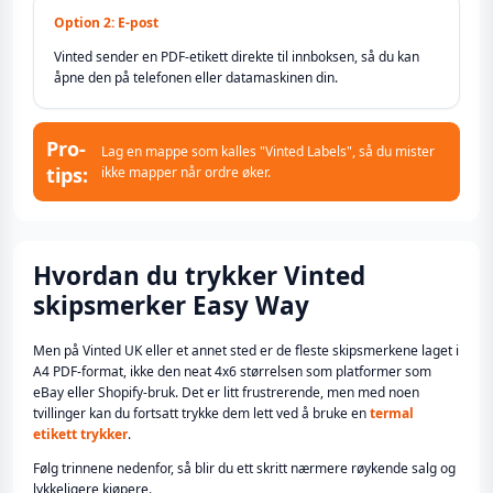
Option 2: E-post
Vinted sender en PDF-etikett direkte til innboksen, så du kan
åpne den på telefonen eller datamaskinen din.
Pro-
Lag en mappe som kalles "Vinted Labels", så du mister
tips:
ikke mapper når ordre øker.
Hvordan du trykker Vinted
skipsmerker Easy Way
Men på Vinted UK eller et annet sted er de fleste skipsmerkene laget i
A4 PDF-format, ikke den neat 4x6 størrelsen som platformer som
eBay eller Shopify-bruk. Det er litt frustrerende, men med noen
tvillinger kan du fortsatt trykke dem lett ved å bruke en
termal
etikett trykker
.
Følg trinnene nedenfor, så blir du ett skritt nærmere røykende salg og
lykkeligere kjøpere.