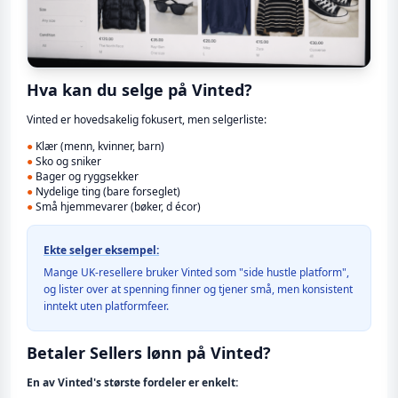
Hva kan du selge på Vinted?
Vinted er hovedsakelig fokusert, men selgerliste:
●
Klær (menn, kvinner, barn)
●
Sko og sniker
●
Bager og ryggsekker
●
Nydelige ting (bare forseglet)
●
Små hjemmevarer (bøker, d écor)
Ekte selger eksempel:
Mange UK-resellere bruker Vinted som "side hustle platform",
og lister over at spenning finner og tjener små, men konsistent
inntekt uten platformfeer.
Betaler Sellers lønn på Vinted?
En av Vinted's største fordeler er enkelt: