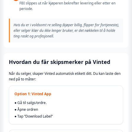
FBI slippes ut når kjøperen bekrefter levering eller etter en
periode.
Hvis du er i voldsomt re selling (kjøper billig, flipper for fortjeneste),
eller selger klær du ikke lenger bruker, er det nøkkelen til å holde
ting raskt og profesjonell.
Hvordan du får skipsmerker på Vinted
Når du selger, skaper Vinted automatisk etikett ditt. Du kan laste den
ned på to måter:
Option 1: Vinted App
● Gå til salgs/ordre.
● Åpne ordren
● Tap ”Download Label”