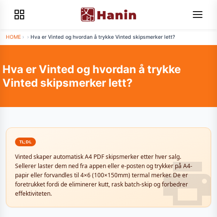
HOME
›
›
Hva er Vinted og hvordan å trykke Vinted skipsmerker lett?
Hva er Vinted og hvordan å trykke
Vinted skipsmerker lett?
TL;DL
Vinted skaper automatisk A4 PDF skipsmerker etter hver salg.
Sellerer laster dem ned fra appen eller e-posten og trykker på A4-
papir eller forvandles til 4×6 (100×150mm) termal merker. De er
foretrukket fordi de eliminerer kutt, rask batch-skip og forbedrer
effektiviteten.