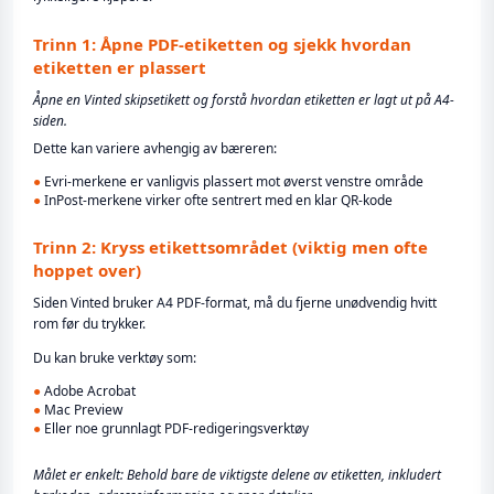
Trinn 1: Åpne PDF-etiketten og sjekk hvordan
etiketten er plassert
Åpne en Vinted skipsetikett og forstå hvordan etiketten er lagt ut på A4-
siden.
Dette kan variere avhengig av bæreren:
●
Evri-merkene er vanligvis plassert mot øverst venstre område
●
InPost-merkene virker ofte sentrert med en klar QR-kode
Trinn 2: Kryss etikettsområdet (viktig men ofte
hoppet over)
Siden Vinted bruker A4 PDF-format, må du fjerne unødvendig hvitt
rom før du trykker.
Du kan bruke verktøy som:
●
Adobe Acrobat
●
Mac Preview
●
Eller noe grunnlagt PDF-redigeringsverktøy
Målet er enkelt: Behold bare de viktigste delene av etiketten, inkludert