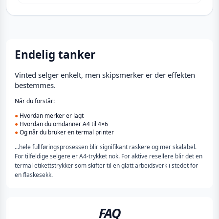
Endelig tanker
Vinted selger enkelt, men skipsmerker er der effekten
bestemmes.
Når du forstår:
●
Hvordan merker er lagt
●
Hvordan du omdanner A4 til 4×6
●
Og når du bruker en termal printer
...hele fullføringsprosessen blir signifikant raskere og mer skalabel.
For tilfeldige selgere er A4-trykket nok. For aktive resellere blir det en
termal etikettstrykker som skifter til en glatt arbeidsverk i stedet for
en flaskesekk.
FAQ