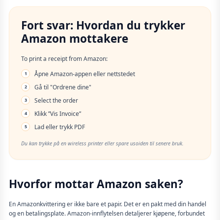
Fort svar: Hvordan du trykker
Amazon mottakere
To print a receipt from Amazon:
Åpne Amazon-appen eller nettstedet
1
Gå til "Ordrene dine"
2
Select the order
3
Klikk ”Vis Invoice”
4
Lad eller trykk PDF
5
Du kan trykke på en wireless printer eller spare usoiden til senere bruk.
Hvorfor mottar Amazon saken?
En Amazonkvittering er ikke bare et papir. Det er en pakt med din handel
og en betalingsplate. Amazon-innflytelsen detaljerer kjøpene, forbundet