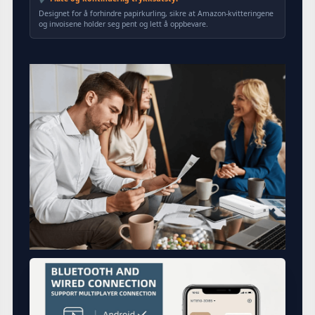
Designet for å forhindre papirkurling, sikre at Amazon-kvitteringene
og invoisene holder seg pent og lett å oppbevare.