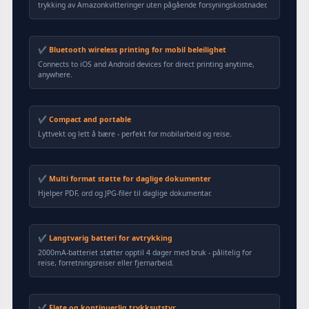
trykking av Amazonkvitteringer uten pågående forsyningskostnader.
✔ Bluetooth wireless printing for mobil beleilighet
Connects to iOS and Android devices for direct printing anytime,
anywhere.
✔ Compact and portable
Lyttvekt og lett å bære - perfekt for mobilarbeid og reise.
✔ Multi format støtte for daglige dokumenter
Hjelper PDF, ord og JPG-filer til daglige dokumentar.
✔ Langtvarig batteri for avtrykking
2000mA-batteriet støtter opptil 4 dager med bruk - pålitelig for
reise, forretningsreiser eller fjernarbeid.
✔ Flate og kontinuerlig trykksutstyr