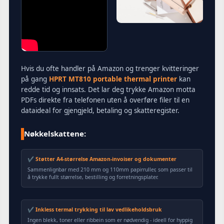
Hvis du ofte handler på Amazon og trenger kvitteringer
på gang
HPRT MT810 portable thermal printer
kan
redde tid og innsats. Det lar deg trykke Amazon motta
PDFs direkte fra telefonen uten å overføre filer til en
dataideal for gjengjeld, betaling og skatteregister.
Nøkkelskattene:
✔ Støtter A4-størrelse Amazon-invoiser og dokumenter
Sammenlignbar med 210 mm og 110mm papirruller, som passer til
å trykke fullt størrelse, bestilling og forretningsplater.
✔ Inkless termal trykking til lav vedlikeholdsbruk
Ingen blekk, toner eller ribbein som er nødvendig - ideell for hyppig