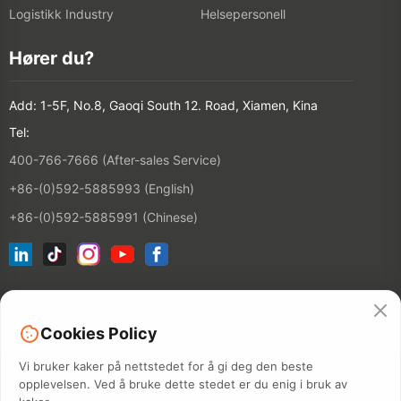
Logistikk Industry
Helsepersonell
Hører du?
Add: 1-5F, No.8, Gaoqi South 12. Road, Xiamen, Kina
Tel:
400-766-7666 (After-sales Service)
+86-(0)592-5885993 (English)
+86-(0)592-5885991 (Chinese)
Bli med i e-postelisten vår
Cookies Policy
CONTACT
Vi bruker kaker på nettstedet for å gi deg den beste
opplevelsen. Ved å bruke dette stedet er du enig i bruk av