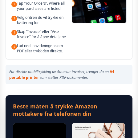
Tap “Your Orders”, where all
2
your purchases are listed
Velg ordren du vil trykke en
3
kvittering for
Skap “Invoice” eller “Vise
4
Invoice” for å åpne detaljene
Lad ned innvirkningen som
5
PDF eller trykk den direkte.
For direkte mobiltrykking av Amazon-invoiser, trenger du en
A4
portable printer
som støtter PDF-dokumenter.
Beste måten å trykke Amazon
mottakere fra telefonen din