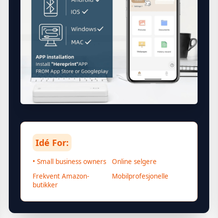
Idé For:
• Small business owners
Online selgere
Frekvent Amazon-
Mobilprofesjonelle
butikker