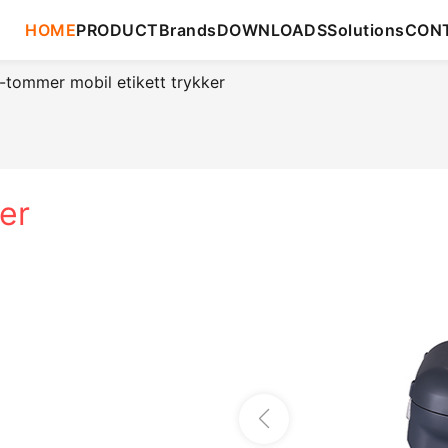
HOME
PRODUCT
Brands
DOWNLOADS
Solutions
CON
tommer mobil etikett trykker
er