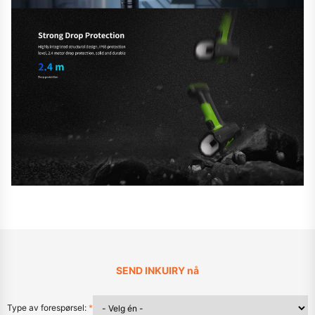
SEND INKUIRY nå
Type av forespørsel:
*