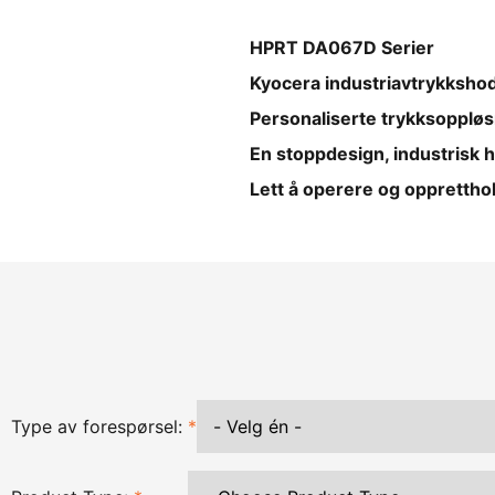
HPRT DA067D Serier
Kyocera industriavtrykkshoder
Personaliserte trykksopplø
En stoppdesign, industrisk h
Lett å operere og opprettho
Type av forespørsel:
*