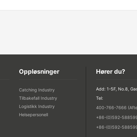
Oppløsninger
Hører du?
Add: 1-5F, No.8, Ga
Catching Industry
Tilbakefall Industry
Tel:
Logistikk Industry
400-766-7666 (After
Helsepersonell
+86-(0)592-5885993
+86-(0)592-588599