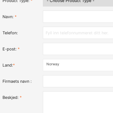
Product Type:
*
Navn:
*
Telefon:
E-post:
*
Norway
Land:
*
Firmaets navn :
Beskjed:
*