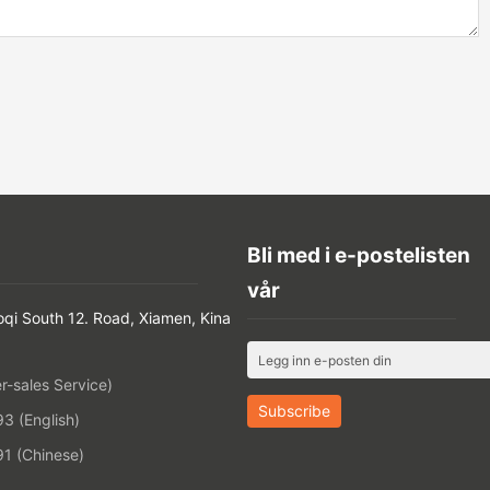
Bli med i e-postelisten
vår
oqi South 12. Road, Xiamen, Kina
-sales Service)
 (English)
1 (Chinese)