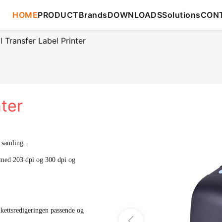
HOME
PRODUCT
Brands
DOWNLOADS
Solutions
CON
 Transfer Label Printer
nter
 samling.
 med 203 dpi og 300 dpi og
ikettsredigeringen passende og