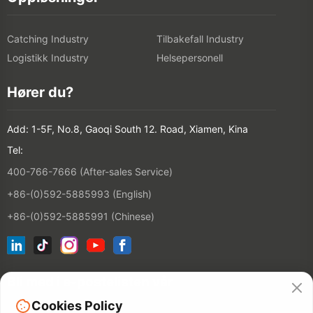
Catching Industry
Tilbakefall Industry
Logistikk Industry
Helsepersonell
Hører du?
Add: 1-5F, No.8, Gaoqi South 12. Road, Xiamen, Kina
Tel:
400-766-7666 (After-sales Service)
+86-(0)592-5885993 (English)
+86-(0)592-5885991 (Chinese)
Bli med i e-postelisten vår
Cookies Policy