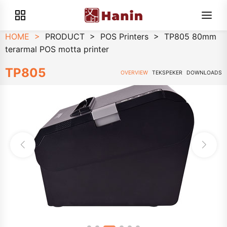
HOME
>
PRODUCT
>
POS Printers
>
TP805 80mm
terarmal POS motta printer
TP805
OVERVIEW
TEKSPEKER
DOWNLOADS