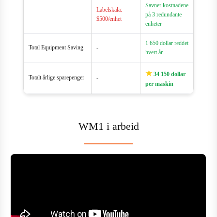
Savner kostnadene
Labelskala:
på 3 redundante
$500/enhet
enheter
1 650 dollar reddet
Total Equipment Saving
-
hvert år.
★
34 150 dollar
Totalt årlige sparepenger
-
per maskin
WM1 i arbeid