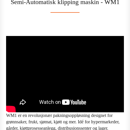
Semi-Automatisk klipping maskin - WM1
WM1 er en revolusjonær pakningsoppløsning designet for
grønnsaker, frukt, sjømat, kjøtt og mer. Idé for hypermarkeder,
gårder, kjøttprosesseanlegg, distribusjonssenter og lager.