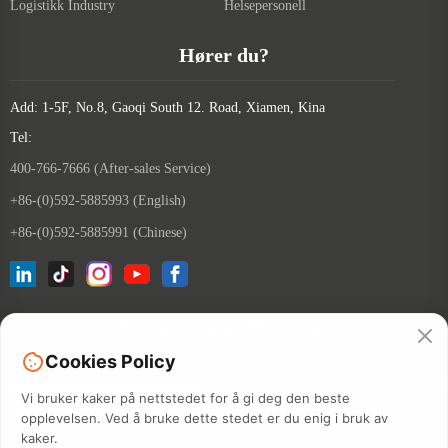
Logistikk Industry
Helsepersonell
Hører du?
Add: 1-5F, No.8, Gaoqi South 12. Road, Xiamen, Kina
Tel:
400-766-7666 (After-sales Service)
+86-(0)592-5885993 (English)
+86-(0)592-5885991 (Chinese)
Bli med i e-postelisten vår
Cookies Policy
CONTACT
Vi bruker kaker på nettstedet for å gi deg den beste
opplevelsen. Ved å bruke dette stedet er du enig i bruk av
kaker.