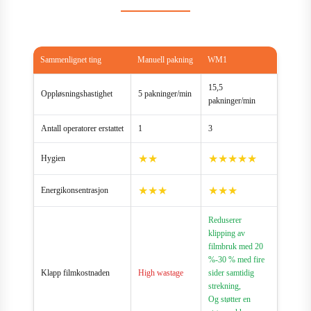
Sammenlignet ting
Manuell pakning
WM1
15,5
Oppløsningshastighet
5 pakninger/min
pakninger/min
Antall operatorer erstattet
1
3
★★
★★★★★
Hygien
★★★
★★★
Energikonsentrasjon
Reduserer
klipping av
filmbruk med 20
%-30 % med fire
Klapp filmkostnaden
High wastage
sider samtidig
strekning,
Og støtter en