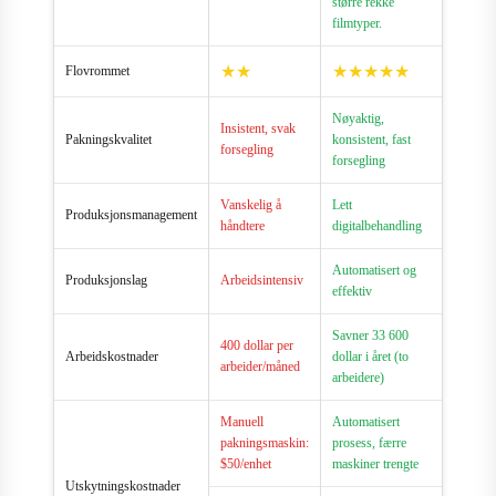
større rekke
filmtyper.
★★
★★★★★
Flovrommet
Nøyaktig,
Insistent, svak
Pakningskvalitet
konsistent, fast
forsegling
forsegling
Vanskelig å
Lett
Produksjonsmanagement
håndtere
digitalbehandling
Automatisert og
Produksjonslag
Arbeidsintensiv
effektiv
Savner 33 600
400 dollar per
Arbeidskostnader
dollar i året (to
arbeider/måned
arbeidere)
Manuell
Automatisert
pakningsmaskin:
prosess, færre
$50/enhet
maskiner trengte
Utskytningskostnader